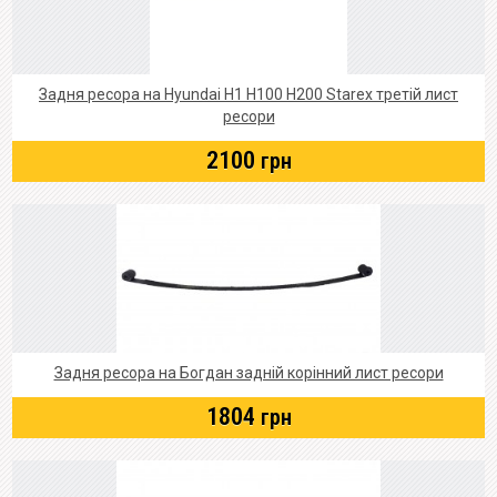
Задня ресора на Hyundai Н1 Н100 Н200 Starex третій лист
ресори
2100
грн
Задня ресора на Богдан задній корінний лист ресори
1804
грн