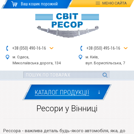
МЕНЮ
САЙТА
Ваш кошик порожній
+
3
8
(
0
5
0
)
4
90
-1
6-1
6
+
3
8
(
05
0
) 4
9
5-
16-1
6
м. Одеса,
м. Київ,
Миколаївська дор
ога
, 134
вул.
Бориспільська, 7
↓
КАТАЛОГ ПРОДУКЦІЇ
Ресори у Вінниці
Рессора - важлива деталь будь-якого автомобіля, яка, до