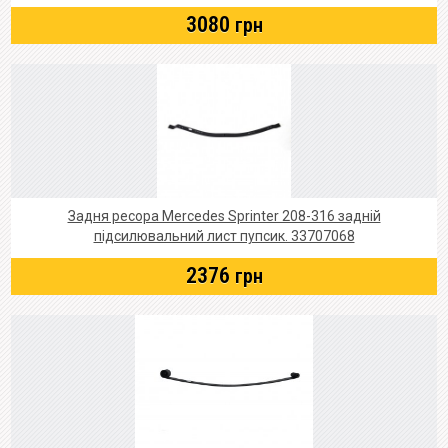
3080
грн
Задня ресора Mercedes Sprinter 208-316 задній
підсилювальний лист пупсик. 33707068
2376
грн