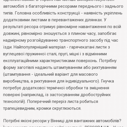
автомобілі з багаторічними ресорами переднього і заднього
типів. Головна особливість конструкції - наявність укріплень
додатковими листами в перевантажених ділянках. У
результаті ресора отримує рівномірне навантаження по всій
довжині, рівномірно зношується з плином часу, запобігає
надмірному розгойдуванню транспортного засобу під час
їзди. Найпопулярніший матеріал - гарячекатані листи з
вуглецевої пружинної сталі, пругі, міцні і з відмінними
експлуатаційними характеристиками поверхонь. Потрібну
форму заготівлі надають штампуванням або рихтуванням
(штампування - ідеальний варіант для масового
виробництва, а рихтування для індивідуального). Гнучка
потребує додаткової термічної обробки та зміцнення
поверхні (наприклад, із застосуванням дробоструйних
технологій). Поперечний переріз листа робиться
трапеціевидним, кромки скруглюються.
Потрібні якісні ресори у Вінниці для вантажних автомобілів?