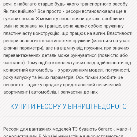
речі, є набагато старше будь-якого транспортного засобу.
Як так вийшло? Все просто - ресори встановлювали ще в
гужових возах. З моменту своєї появи деталь особливих
змін не зазнала, як і раніше, вона являє собою пружинну
пластинчасту конструкцію, що працює на вигин. Властивості
ресори аналогічні властивостям пружини (маються на увазі
фізичні параметри), але на відміну від пружини, при значних
перевантаженнях деталь може руйнуватися (повністю або
частково). Тому підбір комплектуючих слід здійснювати під
конкретний автомобіль - з урахуванням моделі, потужності,
року випуску та інших параметрів. Ось тільки зробити це
непросто - адже у продажу представлений величезний
асортимент і автомобілів, і запчастин до них.
КУПИТИ РЕСОРУ У ВІННИЦІ НЕДОРОГО
Ресори для вантажних моделей ТЗ бувають багато-, мало- і
однолистовими. В Україні найчастіше використовуються