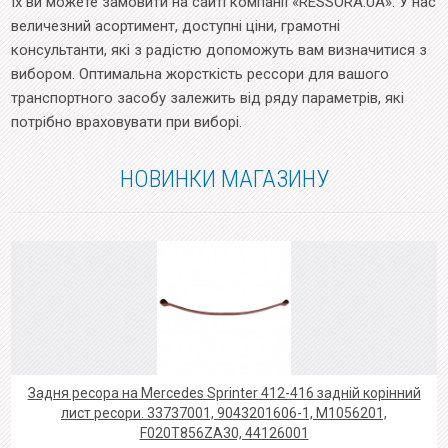
Їх ви можете замовити на сайті компанії «RESSORA.UA». У нас
величезний асортимент, доступні ціни, грамотні
консультанти, які з радістю допоможуть вам визначитися з
вибором. Оптимальна жорсткість рессори для вашого
транспортного засобу залежить від ряду параметрів, які
потрібно враховувати при виборі.
НОВИНКИ МАГАЗИНУ
Задня ресора на Mercedes Sprinter 412-416 задній корінний
лист ресори. 33737001, 9043201606-1, M1056201,
F020T856ZA30, 44126001