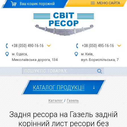
МЕНЮ
САЙТА
Ваш кошик порожній
+
3
8
(
0
5
0
)
4
90
-1
6-1
6
+
3
8
(
05
0
) 4
9
5-
16-1
6
м. Одеса,
м. Київ,
Миколаївська дор
ога
, 134
вул.
Бориспільська, 7
↓
КАТАЛОГ ПРОДУКЦІЇ
Каталог
/
Газель
Задня ресора на Газель задній
корінний лист ресори без