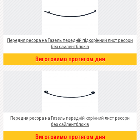
Передня ресора на Газель передній підкорінний лист ресори
без сайлентблоків
Виготовимо протягом дня
Передня ресора на Газель передній корінний лист ресори
без сайлентблоків
Виготовимо протягом дня