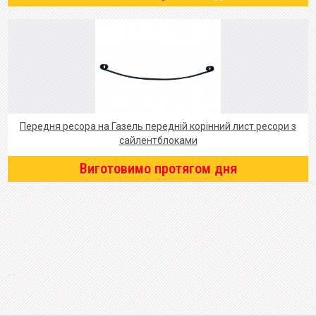
Передня ресора на Газель передній корінний лист ресори з
сайлентблоками
Виготовимо протягом дня