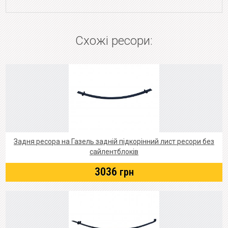
Схожі ресори:
Задня ресора на Газель задній підкорінний лист ресори без
сайлентблоків
3036
грн