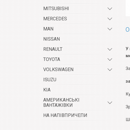
MITSUBISHI
MERCEDES
MAN
О
NISSAN
У 
RENAULT
м
TOYOTA
За
VOLKSWAGEN
ISUZU
з
KIA
К
АМЕРИКАНСЬКІ
ВАНТАЖІВКИ
Зр
НА НАПІВПРИЧЕПИ
Ш