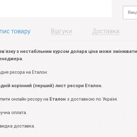
пис товару
Відгуки
Доставка
зв
'
язку з нестабільним курсом долара ціна може змінюватис
енеджера.
дня ресора на Еталон:
адній корінний (перший) лист ресори Еталон.
упити онлайн ресору на
Еталон
з доставкою по Україні.
учна оплата.
видка доставка.