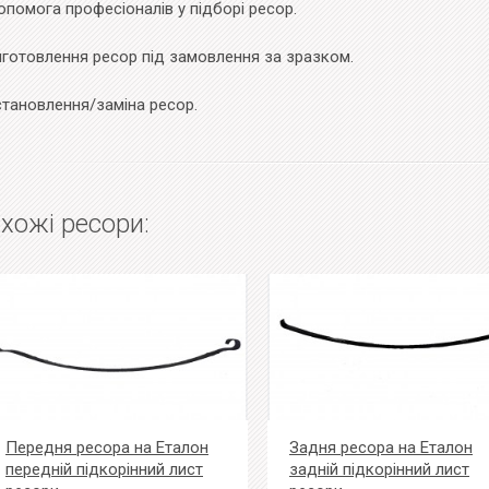
помога професіоналів у підборі ресор.
иготовлення ресор під замовлення за зразком.
становлення/заміна ресор.
хожі ресори:
Передня ресора на Еталон
Задня ресора на Еталон
передній підкорінний лист
задній підкорінний лист