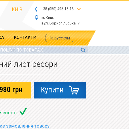
КИЇВ
+
3
8
(
05
0
) 4
9
5-
16-1
6
м. Київ,
вул.
Бориспільська, 7
КА
КОНТАКТИ
На русском
нний лист ресори
980
грн
Купити
аявності
е замовлення товару: