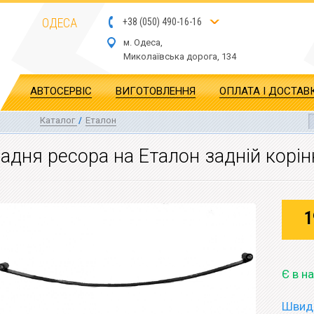
ОДЕСА
+
3
8
(
0
5
0
)
4
90
-1
6-1
6
м. Одеса,
Миколаївська дор
ога
, 134
АВТОСЕРВІС
ВИГОТОВЛЕННЯ
ОПЛАТА І ДОСТАВ
Каталог
/
Еталон
адня ресора на Еталон задній корі
1
Є в н
Швидк