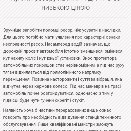
низькою ціною
Зручніше запобігти поломці ресор, ніж усувати її наслідки.
Для цього потрібно мати уявлення про характерні ознаки
несправності ресор. Насамперед водій зазначає, що
дорожній просвіт автомобіля істотно зменшився, змінився
кут нахилу коліс і кут їхньої установки. Знос протектора
автомобільних покришок стає нерівномірним, а під час руху
тягач відхиляється від прямолінійного напрямку
переміщення. Повинна насторожити і суттєва вібрація, яка
відчутна через кермове колесо. Під час маневрів на трасі
автомобіль почне розгойдуватися, одночасно з тим у
підвісці буде чути гучний скрегіт і стукіт.
Наявність хоча б частини перерахованих вище ознак
говорить про необхідність відвідування станції технічного
обслуговування. Лише кваліфіковані майстри зможуть