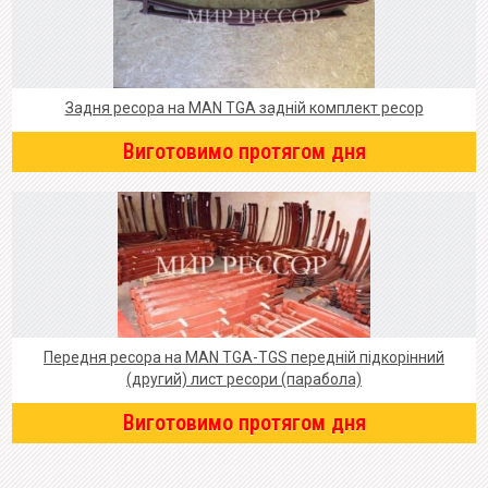
Задня ресора на MAN TGA задній комплект ресор
Виготовимо протягом дня
Передня ресора на MAN TGA-TGS передній підкорінний
(другий) лист ресори (парабола)
Виготовимо протягом дня