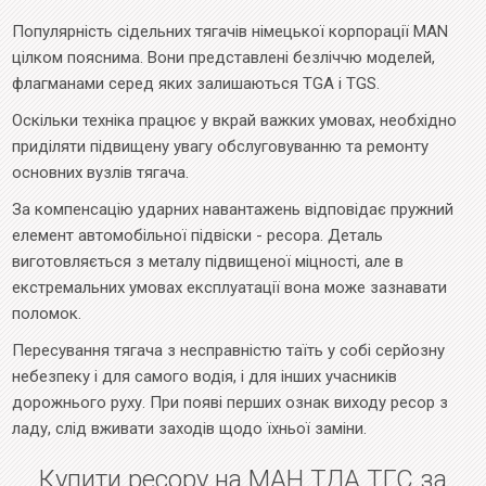
Популярність сідельних тягачів німецької корпорації MAN
цілком пояснима. Вони представлені безліччю моделей,
флагманами серед яких залишаються TGA і TGS.
Оскільки техніка працює у вкрай важких умовах, необхідно
приділяти підвищену увагу обслуговуванню та ремонту
основних вузлів тягача.
За компенсацію ударних навантажень відповідає пружний
елемент автомобільної підвіски - ресора. Деталь
виготовляється з металу підвищеної міцності, але в
екстремальних умовах експлуатації вона може зазнавати
поломок.
Пересування тягача з несправністю таїть у собі серйозну
небезпеку і для самого водія, і для інших учасників
дорожнього руху. При появі перших ознак виходу ресор з
ладу, слід вживати заходів щодо їхньої заміни.
Купити ресору на МАН ТДА ТГС за