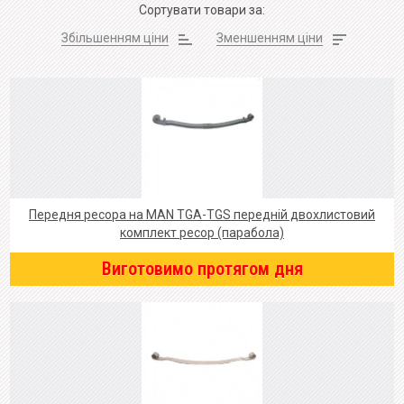
Сортувати товари за:
Збільшенням ціни
Зменшенням ціни
Передня ресора на MAN TGA-TGS передній двохлистовий
комплект ресор (парабола)
Виготовимо протягом дня