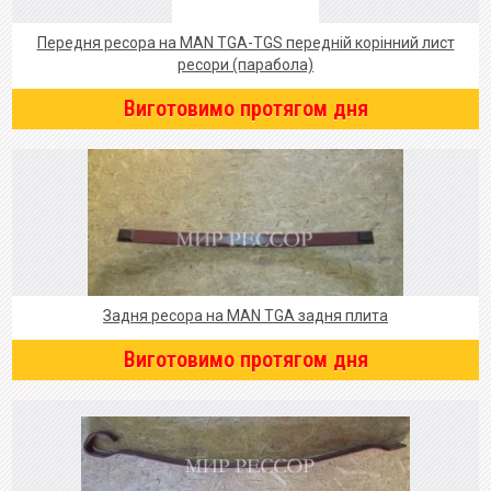
Передня ресора на MAN TGA-TGS передній корінний лист
ресори (парабола)
Виготовимо протягом дня
Задня ресора на MAN TGA задня плита
Виготовимо протягом дня