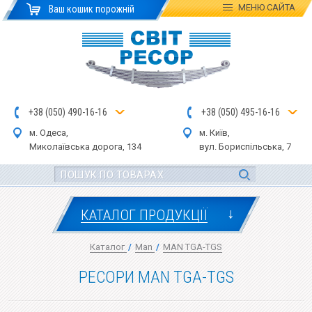
МЕНЮ
САЙТА
Ваш кошик порожній
+
3
8
(
0
5
0
)
4
90
-1
6-1
6
+
3
8
(
05
0
) 4
9
5-
16-1
6
м. Одеса,
м. Київ,
Миколаївська дор
ога
, 134
вул.
Бориспільська, 7
↓
КАТАЛОГ ПРОДУКЦІЇ
Каталог
/
Man
/
MAN TGA-TGS
РЕСОРИ MAN TGA-TGS