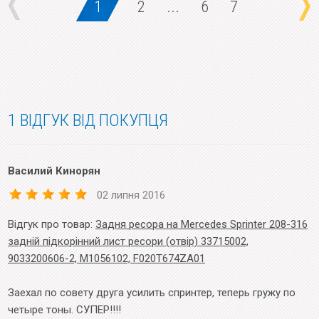
1
2
...
6
7
1 ВІДГУК ВІД ПОКУПЦЯ
Василий Кинорян
02 липня 2016
Відгук про товар:
Задня ресора на Mercedes Sprinter 208-316
задній підкорінний лист ресори (отвір) 33715002,
9033200606-2, M1056102, F020T674ZA01
Заехал по совету друга усилить спринтер, теперь гружу по
четыре тоны. СУПЕР!!!!