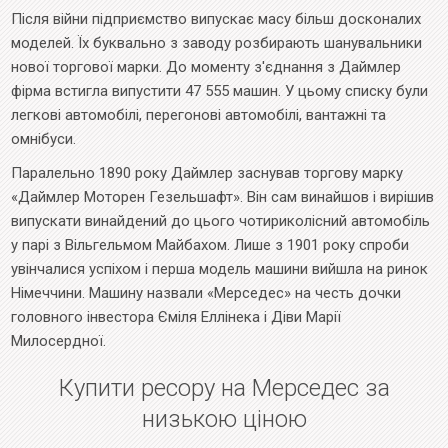
Після війни підприємство випускає масу більш досконалих
моделей. Їх буквально з заводу розбирають шанувальники
нової торгової марки. До моменту з'єднання з Даймлер
фірма встигла випустити 47 555 машин. У цьому списку були
легкові автомобілі, перегонові автомобілі, вантажні та
омнібуси.
Паралельно 1890 року Даймлер заснував торгову марку
«Даймлер Моторен Гезельшафт». Він сам винайшов і вирішив
випускати винайдений до цього чотириколісний автомобіль
у парі з Вільгельмом Майбахом. Лише з 1901 року спроби
увінчалися успіхом і перша модель машини вийшла на ринок
Німеччини. Машину назвали «Мерседес» на честь дочки
головного інвестора Єміля Еллінека і Діви Марії
Милосердної.
Купити ресору на Мерседес за
низькою ціною