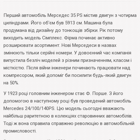
Перший автомобіль Мерседес 35 PS містив двигун з чотирма
циліндрами. Його об'єм був 5913 см. Машина була
продумана від дизайну до тонкощів збірки. Рік потому
виходить модель Сімплекс. Фірма починає активно
розширювати асортимент. Нові Мерседеси в назвах
змінюють тільки серійні номери. У довоєнний час компанія
випустила безліч моделей з різним призначенням, класом і
місткістю. Після війни інженери починають працювати над
компресором, який допоміг би посилити будь-який двигун
на 50%.
У 1923 році головним інженером стає Ф. Порше. З його
допомогою в наступному році був проведений автомобіль
Mercedes 24/100/140PS. Цю модель сьогодні вважають
найбільш раритетною в колекціях старовинних автомобілів.
Тоді ж вона справила справжню революцію в автомобільній
промисловості.