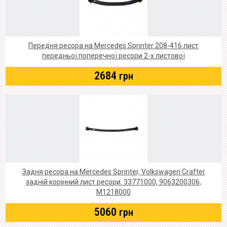
Передня ресора на Mercedes Sprinter 208-416 лист
передньої поперечної ресори 2-х листової
2684
грн
Задня ресора на Mercedes Sprinter, Volkswagen Crafter
задній корінний лист ресори. 33771000, 9063200306,
M1218000
5060
грн