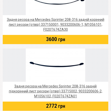
Задня ресора на Mercedes Sprinter 208-316 задній корінний
лист ресори (отвір) 337150001, 9033200606-1, M1056101,
F020T674ZA30
3600
грн
Задня ресора на Mercedes Sprinter 208-316 задній
підкорінний лист ресори (отвір) 33715002, 9033200606-2,
M1056102, F020T674ZA01
2772
грн