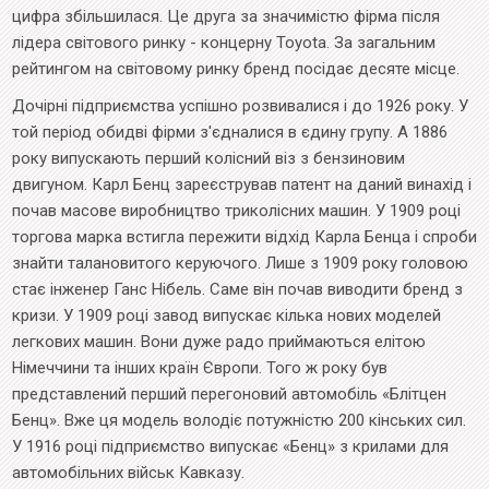
цифра збільшилася. Це друга за значимістю фірма після
лідера світового ринку - концерну Toyota. За загальним
рейтингом на світовому ринку бренд посідає десяте місце.
Дочірні підприємства успішно розвивалися і до 1926 року. У
той період обидві фірми з'єдналися в єдину групу. А 1886
року випускають перший колісний віз з бензиновим
двигуном. Карл Бенц зареєстрував патент на даний винахід і
почав масове виробництво триколісних машин. У 1909 році
торгова марка встигла пережити відхід Карла Бенца і спроби
знайти талановитого керуючого. Лише з 1909 року головою
стає інженер Ганс Нібель. Саме він почав виводити бренд з
кризи. У 1909 році завод випускає кілька нових моделей
легкових машин. Вони дуже радо приймаються елітою
Німеччини та інших країн Європи. Того ж року був
представлений перший перегоновий автомобіль «Блітцен
Бенц». Вже ця модель володіє потужністю 200 кінських сил.
У 1916 році підприємство випускає «Бенц» з крилами для
автомобільних військ Кавказу.