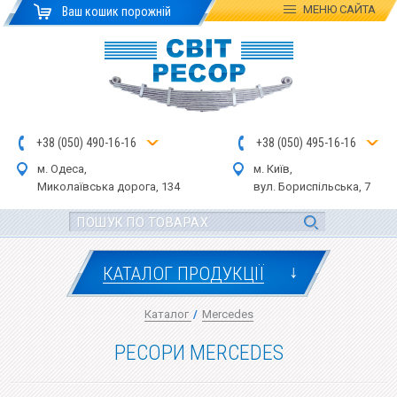
МЕНЮ
САЙТА
Ваш кошик порожній
+
3
8
(
0
5
0
)
4
90
-1
6-1
6
+
3
8
(
05
0
) 4
9
5-
16-1
6
м. Одеса,
м. Київ,
Миколаївська дор
ога
, 134
вул.
Бориспільська, 7
↓
КАТАЛОГ ПРОДУКЦІЇ
Каталог
/
Mercedes
РЕСОРИ MERCEDES