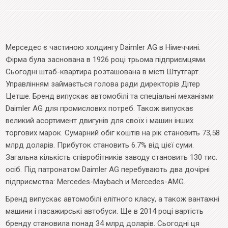
Мерседес є частиною холдингу Daimler AG в Німеччині.
Фірма була заснована в 1926 році трьома підприємцями.
Сьогодні штаб-квартира розташована в місті Штутгарт.
Управлінням займається голова ради директорів Дітер
Цетше. Бренд випускає автомобілі та спеціальні механізми
Daimler AG для промислових потреб. Також випускає
великий асортимент двигунів для своїх і машин інших
торгових марок. Сумарний обіг коштів на рік становить 73,58
млрд доларів. Прибуток становить 6.7% від цієї суми.
Загальна кількість співробітників заводу становить 130 тис.
осіб. Під патронатом Daimler AG перебувають два дочірні
підприємства: Mercedes-Maybach и Mercedes-AMG.
Бренд випускає автомобілі елітного класу, а також вантажні
машини і пасажирські автобуси. Ще в 2014 році вартість
бренду становила понад 34 млрд доларів. Сьогодні ця