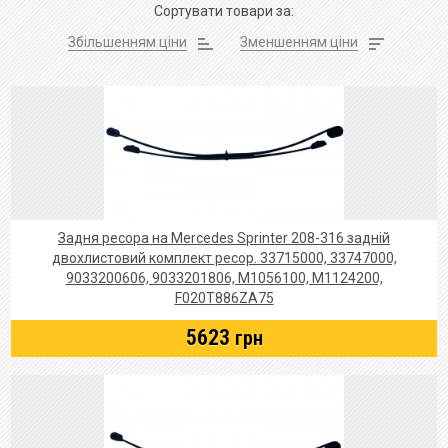
Сортувати товари за:
Збільшенням ціни
Зменшенням ціни
Задня ресора на Mercedes Sprinter 208-316 задній
двохлистовий комплект ресор. 33715000, 33747000,
9033200606, 9033201806, M1056100, M1124200,
F020T886ZA75
5623
грн