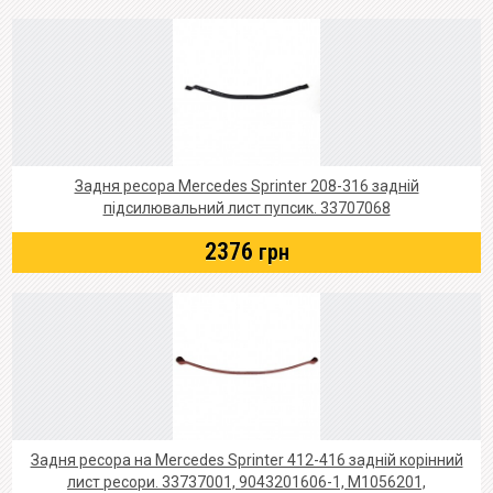
Задня ресора Mercedes Sprinter 208-316 задній
підсилювальний лист пупсик. 33707068
2376
грн
Задня ресора на Mercedes Sprinter 412-416 задній корінний
лист ресори. 33737001, 9043201606-1, M1056201,