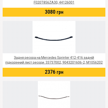
F020T856ZA30, 44126001
3080
грн
Задня ресора на Mercedes Sprinter 412-416 задній
підкорінний лист ресори. 33737002, 9043201606-2, M1056202
2376
грн