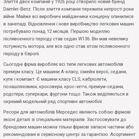
Злиття двох компаній у 1926 році створило новий бренд
Daimler-Benz. Після злиття компанія пережила непрості роки
війни. Майже всі виробничі майданчики концерну опинилися
в занепаді. Відновлення і нове виробництво легкових машин
потребувало понад 12 місяців. Першою моделлю
післявоєнного періоду став седан W136. Він мав невелику
потужність мотора, але все одно став хітом післявоєнного
періоду в Європі.
Сьогодні фірма виробляє всі типи легкових автомобілів
преміум класу. Це машини А-класу, сімейні версії, седани,
купе і компакт. Є машини класу CLS, кабріолети,
позашляховики, кросовери, крос-хетчі, преміум-седани,
родстери, суперкари, фургони тощо. Також виділяються в
окремий модельний ряд спортивні автомобілі.
Ресори для автомобілів Мерседес являють собою фірмові
якісні деталі зі спеціальних матеріалів. Застосовувати до
брендових машин можна тільки фірмові запасні частини або
рекомендовані в сервісному центрі за гарантією. Асортимент