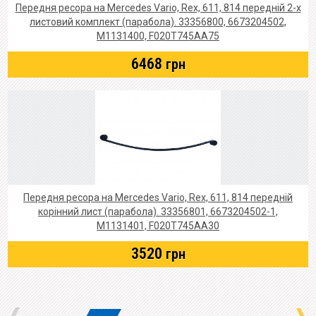
Передня ресора на Mercedes Vario, Rex, 611, 814 передній 2-х
листовий комплект (парабола). 33356800, 6673204502,
M1131400, F020T745AA75
6468
грн
Передня ресора на Mercedes Vario, Rex, 611, 814 передній
корінний лист (парабола). 33356801, 6673204502-1,
M1131401, F020T745AA30
3520
грн