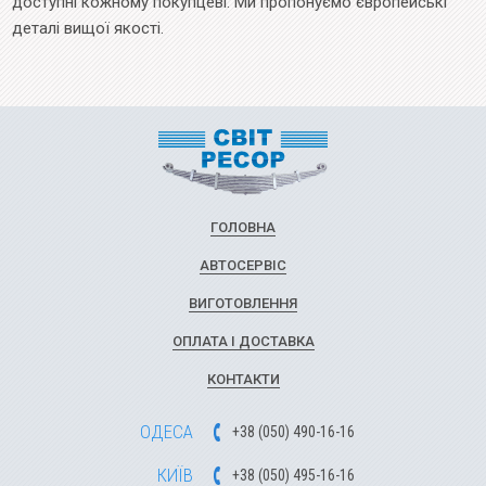
доступні кожному покупцеві. Ми пропонуємо європейські
деталі вищої якості.
ГОЛОВНА
АВТОСЕРВІС
ВИГОТОВЛЕННЯ
ОПЛАТА І ДОСТАВКА
КОНТАКТИ
ОДЕСА
+
3
8
(
0
5
0
)
49
0-1
6-1
6
КИЇВ
+
3
8
(
0
5
0)
4
9
5-1
6-1
6