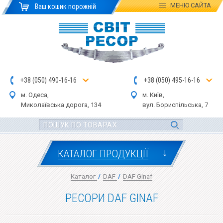
МЕНЮ
САЙТА
Ваш кошик порожній
+
3
8
(
0
5
0
)
4
90
-1
6-1
6
+
3
8
(
05
0
) 4
9
5-
16-1
6
м. Одеса,
м. Київ,
Миколаївська дор
ога
, 134
вул.
Бориспільська, 7
↓
КАТАЛОГ ПРОДУКЦІЇ
Каталог
/
DAF
/
DAF Ginaf
РЕСОРИ DAF GINAF