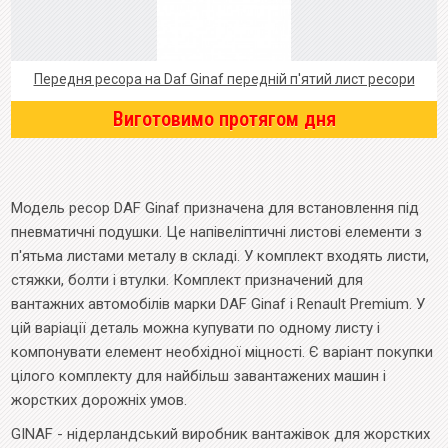
Передня ресора на Daf Ginaf передній п'ятий лист ресори
Виготовимо протягом дня
Модель ресор DAF Ginaf призначена для встановлення під
пневматичні подушки. Це напівеліптичні листові елементи з
п'ятьма листами металу в складі. У комплект входять листи,
стяжки, болти і втулки. Комплект призначений для
вантажних автомобілів марки DAF Ginaf і Renault Premium. У
цій варіації деталь можна купувати по одному листу і
компонувати елемент необхідної міцності. Є варіант покупки
цілого комплекту для найбільш завантажених машин і
жорстких дорожніх умов.
GINAF - нідерландський виробник вантажівок для жорстких