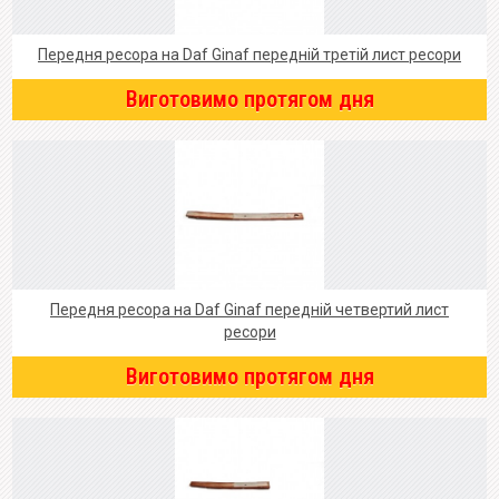
Передня ресора на Daf Ginaf передній третій лист ресори
Виготовимо протягом дня
Передня ресора на Daf Ginaf передній четвертий лист
ресори
Виготовимо протягом дня