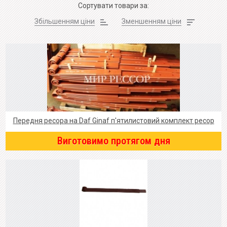
Сортувати товари за:
Збільшенням ціни
Зменшенням ціни
Передня ресора на Daf Ginaf п'ятилистовий комплект ресор
Виготовимо протягом дня