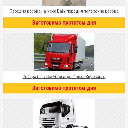
Передня ресора на Iveco Daily передня поперечна ресора
Виготовимо протягом дня
Ресора на Iveco Eurocargo / Івеко Єврокарго
Виготовимо протягом дня