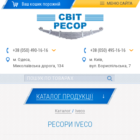
МЕНЮ
САЙТА
Ваш кошик порожній
+
3
8
(
0
5
0
)
4
90
-1
6-1
6
+
3
8
(
05
0
) 4
9
5-
16-1
6
м. Одеса,
м. Київ,
Миколаївська дор
ога
, 134
вул.
Бориспільська, 7
↓
КАТАЛОГ ПРОДУКЦІЇ
Каталог
/
Iveco
РЕСОРИ IVECO