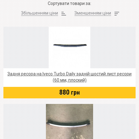
Сортувати товари за:
Збільшенням ціни
Зменшенням ціни
Задня ресора на Iveco Turbo Daily задній шостий лист ресори
(60 мм, плоский)
880
грн