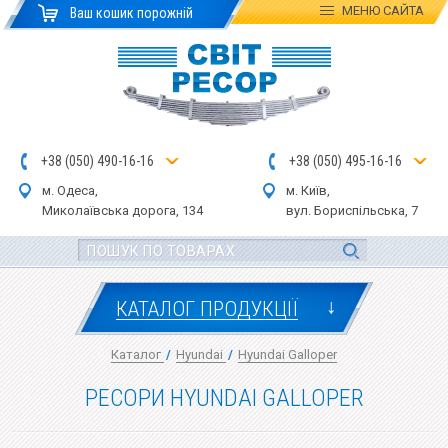
МЕНЮ
САЙТА
Ваш кошик порожній
+
3
8
(
0
5
0
)
4
90
-1
6-1
6
+
3
8
(
05
0
) 4
9
5-
16-1
6
м. Одеса,
м. Київ,
Миколаївська дор
ога
, 134
вул.
Бориспільська, 7
↓
КАТАЛОГ ПРОДУКЦІЇ
Каталог
/
Hyundai
/
Hyundai Galloper
РЕСОРИ HYUNDAI GALLOPER