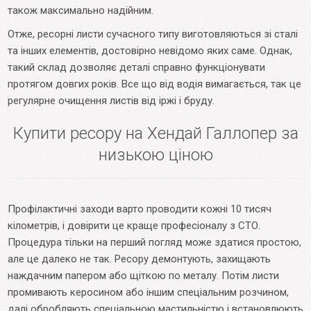
також максимально надійним.
Отже, ресорні листи сучасного типу виготовляються зі сталі
та інших елементів, достовірно невідомо яких саме. Однак,
такий склад дозволяє деталі справно функціонувати
протягом довгих років. Все що від водія вимагається, так це
регулярне очищення листів від іржі і бруду.
Купити ресору на Хендай Галлопер за
низькою ціною
Профілактичні заходи варто проводити кожні 10 тисяч
кілометрів, і довірити це краще професіоналу з СТО.
Процедура тільки на перший погляд може здатися простою,
але це далеко не так. Ресору демонтують, захищають
наждачним папером або щіткою по металу. Потім листи
промивають керосином або іншим спеціальним розчином,
далі обробляють спеціальною мастильністю і встановлюють