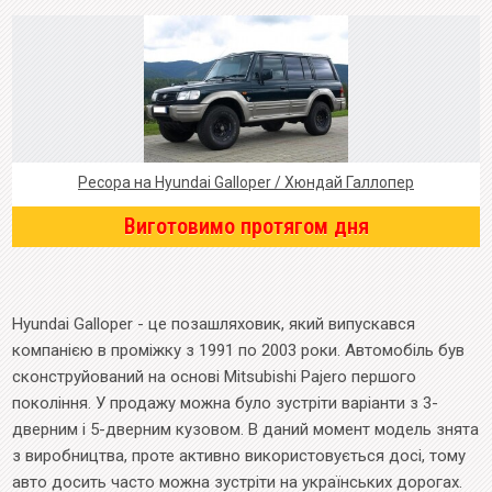
Ресора на Hyundai Galloper / Хюндай Галлопер
Виготовимо протягом дня
Hyundai Galloper - це позашляховик, який випускався
компанією в проміжку з 1991 по 2003 роки. Автомобіль був
сконструйований на основі Mitsubishi Pajero першого
покоління. У продажу можна було зустріти варіанти з 3-
дверним і 5-дверним кузовом. В даний момент модель знята
з виробництва, проте активно використовується досі, тому
авто досить часто можна зустріти на українських дорогах.