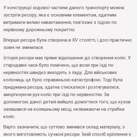
У конструкції ходової частини даного транспорту можна
зустріти ресору, яка є основним елементом, здатним
витримати великі навантаження, пов'язані з їздою по
нерівному дорожньому покриттю.
Вперше ресора була створена в XV столітті, і досі практично
зовні не змінилася.
Історія ресори має пряме відношення до створення коліс. У
стародавні часи було помічено, що вози при їзді по
нерівностях швидко виходять з ладу. Для військових
колісниць це було справжньою катастрофою. Тоді була
придумана ресора, здатна стискатися і розтягуватися,
амортизуючи рух коліс при їзді по нерівностях. За
допомогою даної деталі вийшло домогтися того, що кузов
залишався на колишньому місці, незважаючи на стрибки
коліс.
Варто зазначити, що суттєво змінився склад матеріалу, з
якого виготовляють сучасні ресори. Їхній спосіб кріплення є