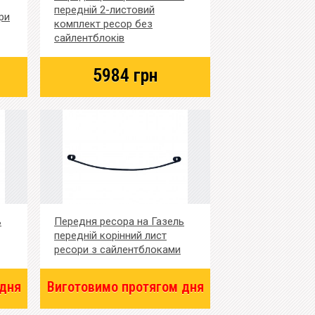
передній 2-листовий
ри
комплект ресор без
сайлентблоків
5984
грн
ь
Передня ресора на Газель
передній корінний лист
ресори з сайлентблоками
 дня
Виготовимо протягом дня