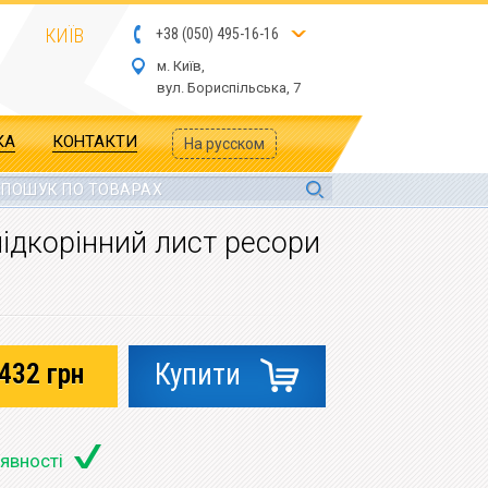
КИЇВ
+
3
8
(
05
0
) 4
9
5-
16-1
6
м. Київ,
вул.
Бориспільська, 7
КА
КОНТАКТИ
На русском
підкорінний лист ресори
432
грн
Купити
аявності