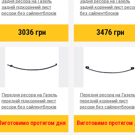
Задня ресора на Газель
Задня ресора на Газель
задній підкорінний лист
задній корінний лист ресо
ресори без сайлентблоків
без сайлентблоків
3036
грн
3476
грн
Передня ресора на Газель
Передня ресора на Газел
передній підкорінний лист
передній корінний лист
ресори без сайлентблоків
ресори без сайлентблоків
Виготовимо протягом дня
Виготовимо протягом