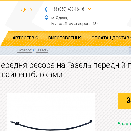
ОДЕСА
+
3
8
(
0
5
0
)
4
90
-1
6-1
6
м. Одеса,
Миколаївська дор
ога
, 134
АВТОСЕРВІС
ВИГОТОВЛЕННЯ
ОПЛАТА І ДОСТАВ
Каталог
/
Газель
ередня ресора на Газель передній 
 сайлентблоками
3
Є в н