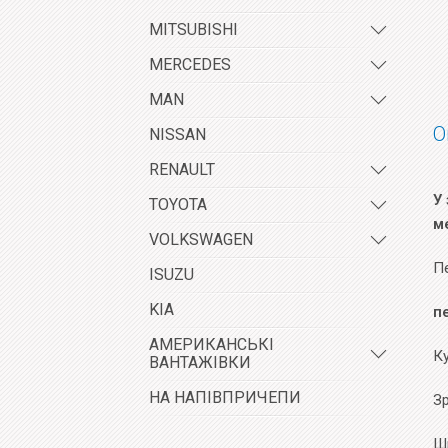
MITSUBISHI
MERCEDES
MAN
О
NISSAN
RENAULT
У 
TOYOTA
м
VOLKSWAGEN
П
ISUZU
KIA
п
АМЕРИКАНСЬКІ
К
ВАНТАЖІВКИ
НА НАПІВПРИЧЕПИ
Зр
Ш