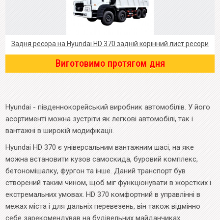
Задня ресора на Hyundai HD 370 задній корінний лист ресори
Виготовимо протягом дня
Hyundai - південнокорейський виробник автомобілів. У його
асортименті можна зустріти як легкові автомобілі, так і
вантажні в широкій модифікації.
Hyundai HD 370 є універсальним вантажним шасі, на яке
можна встановити кузов самоскида, буровий комплекс,
бетономішалку, фургон та інше. Даний транспорт був
створений таким чином, щоб міг функціонувати в жорстких і
екстремальних умовах. HD 370 комфортний в управлінні в
межах міста і для дальніх перевезень, він також відмінно
себе зарекомендував на будівельних майданчиках.