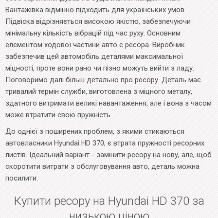
Вантажівка відмінно підходить для українських умов.
Підвіска відрізняється високою якістю, забезпечуючи
мінімальну кількість вібрацій під час руху. Основним
елементом ходової частини авто є ресора. Виробник
забезпечив цей автомобіль деталями максимальної
міцності, проте вони рано чи пізно можуть вийти з ладу.
Поговоримо далі більш детально про ресору. Деталь має
тривалий термін служби, виготовлена з міцного металу,
здатного витримати великі навантаження, але і вона з часом
може втратити свою пружність.
До однієї з поширених проблем, з якими стикаються
автовласники Hyundai HD 370, є втрата пружності ресорних
листів. Ідеальний варіант - замінити ресору на нову, але, щоб
скоротити витрати з обслуговування авто, деталь можна
посилити.
Купити ресору на Hyundai HD 370 за
низькою ціною