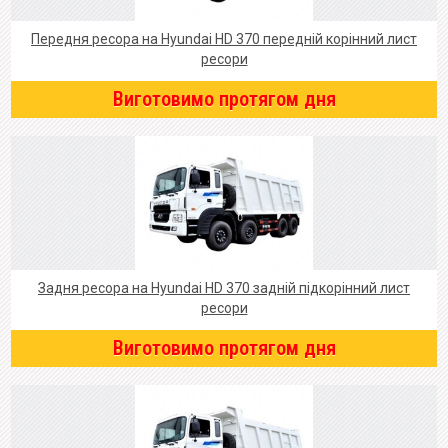
Передня ресора на Hyundai HD 370 передній корінний лист
ресори
Виготовимо протягом дня
Задня ресора на Hyundai HD 370 задній підкорінний лист
ресори
Виготовимо протягом дня