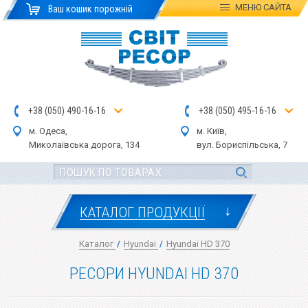
МЕНЮ
САЙТА
Ваш кошик порожній
+
3
8
(
0
5
0
)
4
90
-1
6-1
6
+
3
8
(
05
0
) 4
9
5-
16-1
6
м. Одеса,
м. Київ,
Миколаївська дор
ога
, 134
вул.
Бориспільська, 7
↓
КАТАЛОГ ПРОДУКЦІЇ
Каталог
/
Hyundai
/
Hyundai HD 370
РЕСОРИ HYUNDAI HD 370