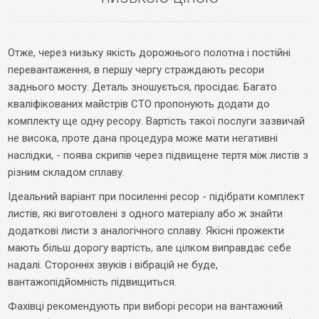
Отже, через низьку якість дорожнього полотна і постійні
перевантаження, в першу чергу страждають ресори
заднього мосту. Деталь зношується, просідає. Багато
кваліфікованих майстрів СТО пропонують додати до
комплекту ще одну ресору. Вартість такої послуги зазвичай
не висока, проте дана процедура може мати негативні
наслідки, - поява скрипів через підвищене тертя між листів з
різним складом сплаву.
Ідеальний варіант при посиленні ресор - підібрати комплект
листів, які виготовлені з одного матеріалу або ж знайти
додаткові листи з аналогічного сплаву. Якісні прожекти
мають більш дорогу вартість, але цілком виправдає себе
надалі. Сторонніх звуків і вібрацій не буде,
вантажопідйомність підвищиться.
Фахівці рекомендують при виборі ресори на вантажний