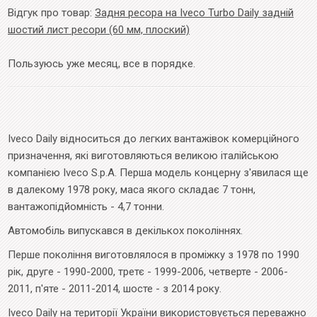
Відгук про товар:
Задня ресора на Iveco Turbo Daily задній
шостий лист ресори (60 мм, плоский)
Пользуюсь уже месяц, все в порядке.
Iveco Daily відноситься до легких вантажівок комерційного
призначення, які виготовляються великою італійською
компанією Iveco S.p.A. Перша модель концерну з'явилася ще
в далекому 1978 року, маса якого складає 7 тонн,
вантажопідйомність - 4,7 тонни.
Автомобіль випускався в декількох поколіннях.
Перше покоління виготовлялося в проміжку з 1978 по 1990
рік, друге - 1990-2000, третє - 1999-2006, четверте - 2006-
2011, п'яте - 2011-2014, шосте - з 2014 року.
Iveco Daily на території України використовується переважно