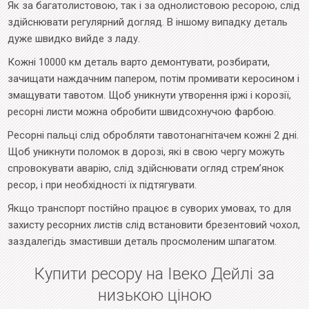
Як за багатолистовою, так і за однолистовою ресорою, слід
здійснювати регулярний догляд. В іншому випадку деталь
дуже швидко вийде з ладу.
Кожні 10000 км деталь варто демонтувати, розбирати,
зачищати наждачним папером, потім промивати керосином і
змащувати тавотом. Щоб уникнути утворення іржі і корозії,
ресорні листи можна обробити швидсохнучою фарбою.
Ресорні пальці слід обробляти тавотонагнітачем кожні 2 дні.
Щоб уникнути поломок в дорозі, які в свою чергу можуть
спровокувати аварію, слід здійснювати огляд стрем’янок
ресор, і при необхідності їх підтягувати.
Якщо транспорт постійно працює в суворих умовах, то для
захисту ресорних листів слід встановити брезентовий чохол,
заздалегідь змастивши деталь просмоленим шпагатом.
Купити ресору на Івеко Дейлі за
низькою ціною