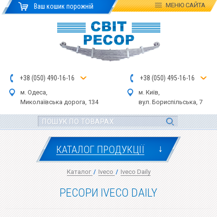
МЕНЮ
САЙТА
Ваш кошик порожній
+
3
8
(
0
5
0
)
4
90
-1
6-1
6
+
3
8
(
05
0
) 4
9
5-
16-1
6
м. Одеса,
м. Київ,
Миколаївська дор
ога
, 134
вул.
Бориспільська, 7
↓
КАТАЛОГ ПРОДУКЦІЇ
Каталог
/
Iveco
/
Iveco Daily
РЕСОРИ IVECO DAILY