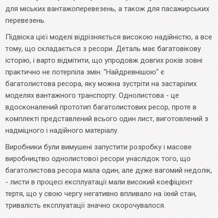
для міських вантажоперевезень, а також для пасажирських
перевезень.
Підвіска цієї моделі відрізняється високою надійністю, а все
тому, що складається з ресори. Деталь має багатовікову
історію, і варто відмітити, що упродовж довгих років зовні
практично не потерпіла змін. "Найдревнішою" є
багатолистова ресора, яку можна зустріти на застарілих
моделях вантажного транспорту. Однолистова - це
вдосконалений прототип багатолистових ресор, проте в
комплекті представлений всього один лист, виготовлений з
надміцного і надійного матеріалу.
Виробники були вимушені запустити розробку і масове
виробництво однолистової ресори унаслідок того, що
багатолистова ресора мала один, але дуже вагомий недолік,
- листи в процесі експлуатації мали високий коефіцієнт
тертя, що у свою чергу негативно впливало на їхній стан,
тривалість експлуатації значно скорочувалося.