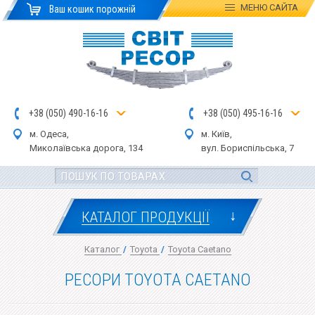
МЕНЮ
САЙТА
Ваш кошик порожній
+
3
8
(
0
5
0
)
4
90
-1
6-1
6
+
3
8
(
05
0
) 4
9
5-
16-1
6
м. Одеса,
м. Київ,
Миколаївська дор
ога
, 134
вул.
Бориспільська, 7
↓
КАТАЛОГ ПРОДУКЦІЇ
Каталог
/
Toyota
/
Toyota Caetano
РЕСОРИ TOYOTA CAETANO