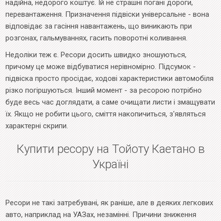
надійна, недорого коштує. Їй не страшні погані дороги,
перевантаження. Призначення підвіски універсальне - вона
відповідає за гасіння навантажень, що виникають при
розгонах, гальмуваннях, гасить поворотні коливання.
Недоліки теж є. Ресори досить швидко зношуються,
причому це може відбуватися нерівномірно. Підсумок -
підвіска просто просідає, ходові характеристики автомобіля
різко погіршуються. Інший момент - за ресорою потрібно
буде весь час доглядати, а саме очищати листи і змащувати
їх. Якщо не робити цього, сміття накопичиться, з'являться
характерні скрипи.
Купити ресору на Тойоту Каетано в
Україні
Ресори не такі затребувані, як раніше, але в деяких легкових
авто, наприклад на УАЗах, незамінні. Причини зниження