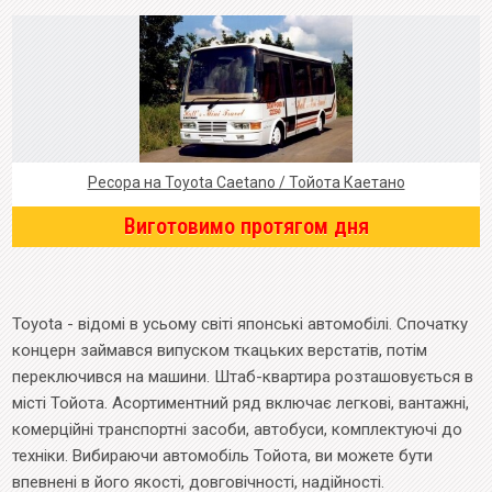
Ресора на Toyota Caetano / Тойота Каетано
Виготовимо протягом дня
Toyota - відомі в усьому світі японські автомобілі. Спочатку
концерн займався випуском ткацьких верстатів, потім
переключився на машини. Штаб-квартира розташовується в
місті Тойота. Асортиментний ряд включає легкові, вантажні,
комерційні транспортні засоби, автобуси, комплектуючі до
техніки. Вибираючи автомобіль Тойота, ви можете бути
впевнені в його якості, довговічності, надійності.