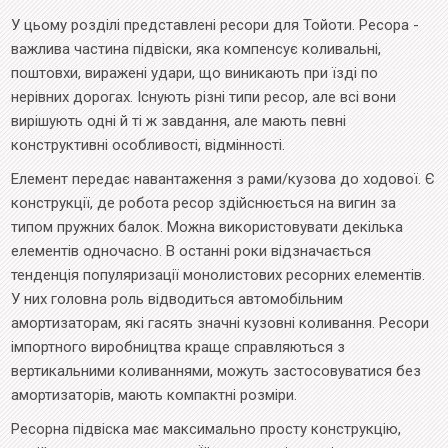
У цьому розділі представлені ресори для Тойоти. Ресора -
важлива частина підвіски, яка компенсує коливальні,
поштовхи, виражені удари, що виникають при їзді по
нерівних дорогах. Існують різні типи ресор, але всі вони
вирішують одні й ті ж завдання, але мають певні
конструктивні особливості, відмінності.
Елемент передає навантаження з рами/кузова до ходової. Є
конструкції, де робота ресор здійснюється на вигин за
типом пружних балок. Можна використовувати декілька
елементів одночасно. В останні роки відзначається
тенденція популяризації монолистових ресорних елементів.
У них головна роль відводиться автомобільним
амортизаторам, які гасять значні кузовні коливання. Ресори
імпортного виробництва краще справляються з
вертикальними коливаннями, можуть застосовуватися без
амортизаторів, мають компактні розміри.
Ресорна підвіска має максимально просту конструкцію,