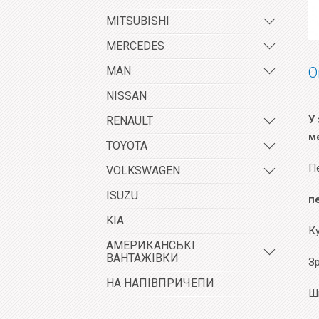
MITSUBISHI
MERCEDES
MAN
О
NISSAN
У 
RENAULT
м
TOYOTA
П
VOLKSWAGEN
ISUZU
п
KIA
К
АМЕРИКАНСЬКІ
ВАНТАЖІВКИ
Зр
НА НАПІВПРИЧЕПИ
Ш