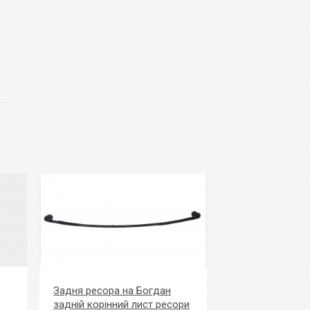
Задня ресора на Богдан
задній корінний лист ресори