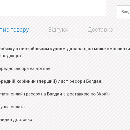
пис товару
Відгуки
Доставка
зв
'
язку з нестабільним курсом долара ціна може змінюватис
енеджера.
ередня ресора на Богдан:
ередній корінний (перший) лист ресори Богдан.
упити онлайн ресору на
Богдан
з доставкою по Україні.
учна оплата.
видка доставка.