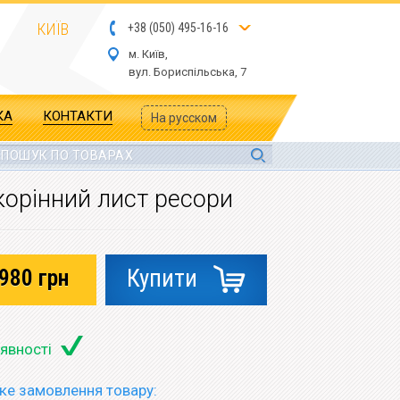
КИЇВ
+
3
8
(
05
0
) 4
9
5-
16-1
6
м. Київ,
вул.
Бориспільська, 7
КА
КОНТАКТИ
На русском
корінний лист ресори
980
грн
Купити
аявності
е замовлення товару: