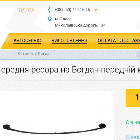
ОДЕСА
+
3
8
(
0
5
0
)
4
90
-1
6-1
6
м. Одеса,
Миколаївська дор
ога
, 134
АВТОСЕРВІС
ВИГОТОВЛЕННЯ
ОПЛАТА І ДОСТАВ
Каталог
/
Богдан
ередня ресора на Богдан передній 
1
Є в н
Швидк