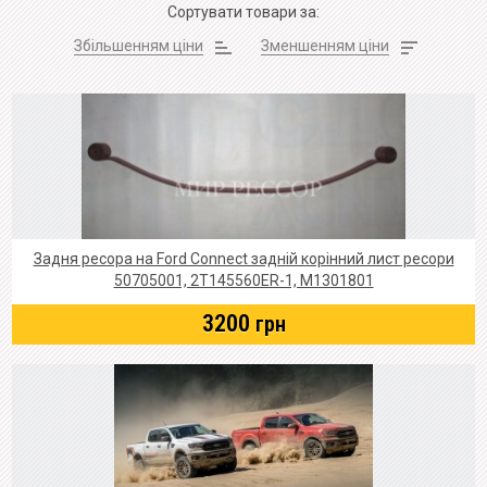
Сортувати товари за:
Збільшенням ціни
Зменшенням ціни
Задня ресора на Ford Connect задній корінний лист ресори
50705001, 2T145560ER-1, M1301801
3200
грн