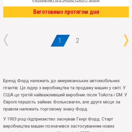
Ресора на Ford 3430D (LRS) / Форд
Виготовимо протягом дня
1
2
Бренд Форд належить до американських автомобільних
гігантів. Це лідер з виробництва та продажу машин у світі. У
США це третій найважливіший виробник після Тойота і GM. У
Європі першість займає Фольксваген, але друге місце за
правом належить торговому знаку Форд.
У 1903 році підприємство заснував Генрі Форд. Старт
виробництва машин позначився застосуванням нових