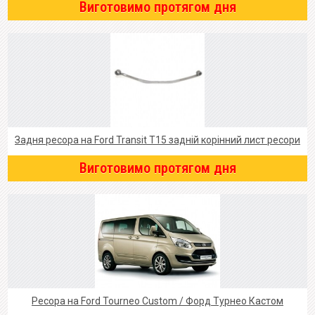
Виготовимо протягом дня
Задня ресора на Ford Transit T15 задній корінний лист ресори
Виготовимо протягом дня
Ресора на Ford Tourneo Custom / Форд Турнео Кастом