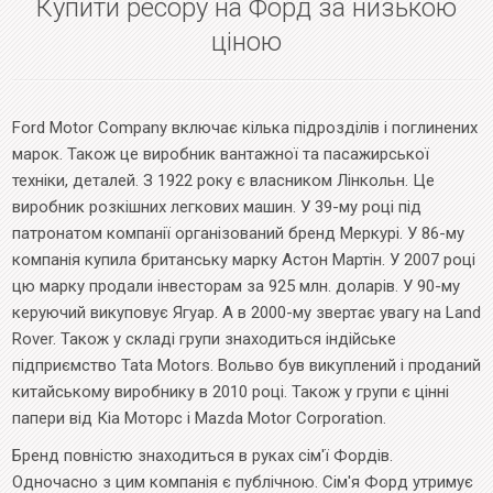
Купити ресору на Форд за низькою
ціною
Ford Motor Company включає кілька підрозділів і поглинених
марок. Також це виробник вантажної та пасажирської
техніки, деталей. З 1922 року є власником Лінкольн. Це
виробник розкішних легкових машин. У 39-му році під
патронатом компанії організований бренд Меркурі. У 86-му
компанія купила британську марку Астон Мартін. У 2007 році
цю марку продали інвесторам за 925 млн. доларів. У 90-му
керуючий викуповує Ягуар. А в 2000-му звертає увагу на Land
Rover. Також у складі групи знаходиться індійське
підприємство Tata Motors. Вольво був викуплений і проданий
китайському виробнику в 2010 році. Також у групи є цінні
папери від Кіа Моторс і Mazda Motor Corporation.
Бренд повністю знаходиться в руках сім'ї Фордів.
Одночасно з цим компанія є публічною. Сім'я Форд утримує