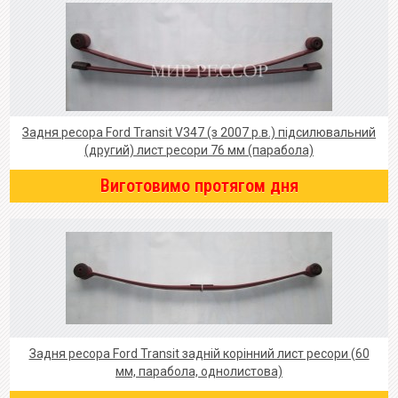
Задня ресора Ford Transit V347 (з 2007 р.в.) підсилювальний
(другий) лист ресори 76 мм (парабола)
Виготовимо протягом дня
Задня ресора Ford Transit задній корінний лист ресори (60
мм, парабола, однолистова)