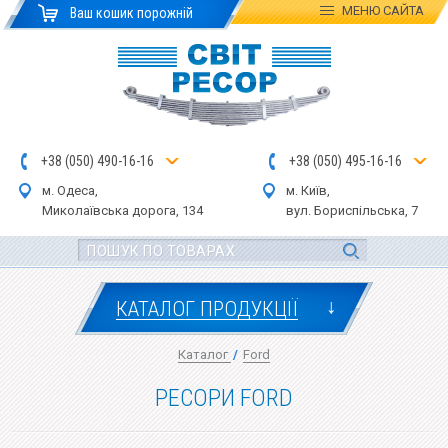
МЕНЮ
САЙТА
Ваш кошик порожній
+
3
8
(
0
5
0
)
4
90
-1
6-1
6
+
3
8
(
05
0
) 4
9
5-
16-1
6
м. Одеса,
м. Київ,
Миколаївська дор
ога
, 134
вул.
Бориспільська, 7
↓
КАТАЛОГ ПРОДУКЦІЇ
Каталог
/
Ford
РЕСОРИ FORD