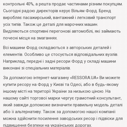
контрольні 40%, а решта продає частинами різним покупцям.
Сьогодні радою директорів керує Вільям Форд. Бренд
виробляє пасажирський, вантажний і легковий транспорт
усіх типів. Також це деталі для марочних машин.
Виділяються спортивні перегонові автомобілі, які займають
почесні місця на змаганнях.
Всі машини Форд складаються з авторських деталей і
елементів. Особливо це стосується відповідальних вузлів.
Наприклад, передні і задні ресори Форд у складі машини
виконані зі спеціальних матеріалів.
За допомогою інтернет-магазину «RESSORA.UA» Ви можете
купити ресору на Форд у Києві та Одесі, або в будь-якому
іншому місті на території України за низькою ціною. На
нашому сайті торгової марки чергує грамотний консультант,
який завжди допоможе визначити правильну модель деталі
або її альтернативу. Також за допомогою нашої компанії
можна здійснити посилення заводських ресор і підвіски для
підвищення безпеки на українських дорогах.