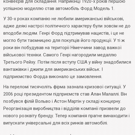
конвеєрів для складання. Наприкінці 1920-х років першою
успішною моделлю став автомобіль Форд Модель 1.
У 30-х роках компанію не любили американські військові,
адже деякі настрої політичного характеру були зовсім не до
вподоби людям. Генрі Форд підтримував нацистів, і це не
могло бути таємницею для покупців його продукції. У ті ж
роки він побудував на території Німеччини завод важкої
військової техніки. Самого Генрі нагородили медаллю
Третього Рейху. Потім після вступу США у війну знадобилися
вантажівки і джипи для американських військ. І
підприємство Форда виконало це замовлення.
На переломі тисячоліть фірма зазнала кризової ситуації. У
2006 році президентом підприємств став Алан Малаллі. Він
позбувся філій Вольво і Астон Мартін у складі концерну.
Реорганізація виробництва і відділів компанії призвели до
нового розквіту бренду. Тепер компанія прагне винаходити і
випускати універсальні для всіх ринків автомобілі.