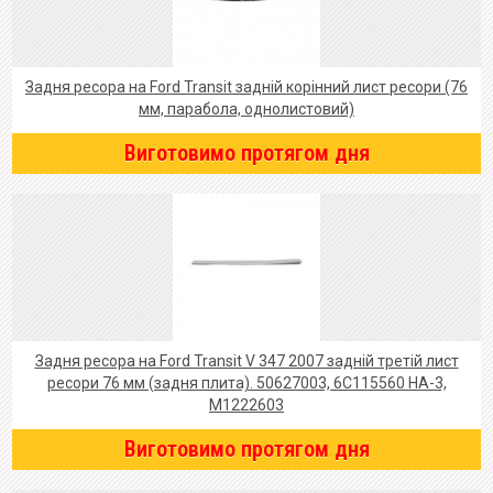
Задня ресора на Ford Transit задній корінний лист ресори (76
мм, парабола, однолистовий)
Виготовимо протягом дня
Задня ресора на Ford Transit V 347 2007 задній третій лист
ресори 76 мм (задня плита). 50627003, 6C115560 HA-3,
M1222603
Виготовимо протягом дня