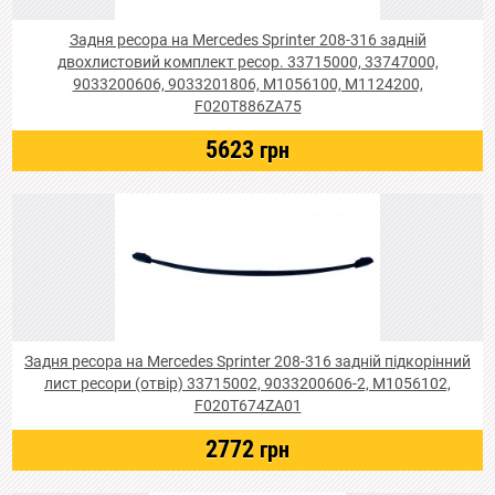
Задня ресора на Mercedes Sprinter 208-316 задній
двохлистовий комплект ресор. 33715000, 33747000,
9033200606, 9033201806, M1056100, M1124200,
F020T886ZA75
5623
грн
Задня ресора на Mercedes Sprinter 208-316 задній підкорінний
лист ресори (отвір) 33715002, 9033200606-2, M1056102,
F020T674ZA01
2772
грн