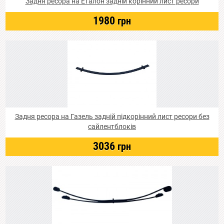
Задня ресора на Еталон задній корінний лист ресори
1980
грн
Задня ресора на Газель задній підкорінний лист ресори без
сайлентблоків
3036
грн