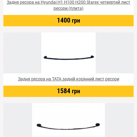
Задня ресора на Hyundai Н1 Н100 Н200 Starex четвертий лист
ресори (плита)
1400
грн
Задня ресора на ТАТА задній корінний лист ресори
1584
грн