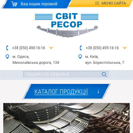
МЕНЮ
САЙТА
Ваш кошик порожній
+
3
8
(
0
5
0
)
4
90
-1
6-1
6
+
3
8
(
05
0
) 4
9
5-
16-1
6
м. Одеса,
м. Київ,
Миколаївська дор
ога
, 134
вул.
Бориспільська, 7
↓
КАТАЛОГ ПРОДУКЦІЇ