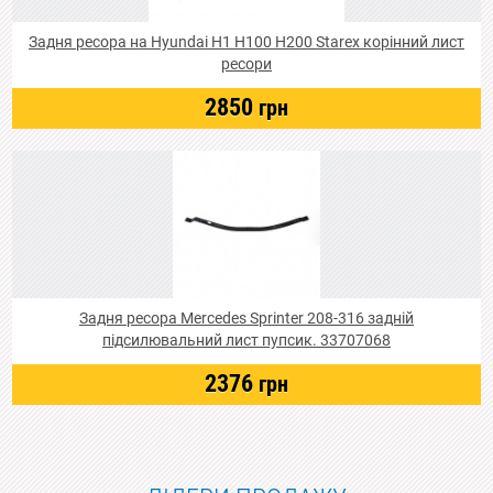
Задня ресора на Hyundai Н1 Н100 Н200 Starex корінний лист
ресори
2850
грн
Задня ресора Mercedes Sprinter 208-316 задній
підсилювальний лист пупсик. 33707068
2376
грн