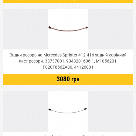
Задня ресора на Mercedes Sprinter 412-416 задній корінний
лист ресори. 33737001, 9043201606-1, M1056201,
F020T856ZA30, 44126001
3080
грн