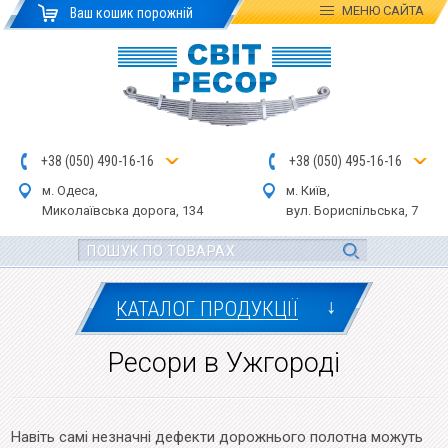
МЕНЮ
САЙТА
Ваш кошик порожній
+
3
8
(
0
5
0
)
4
90
-1
6-1
6
+
3
8
(
05
0
) 4
9
5-
16-1
6
м. Одеса,
м. Київ,
Миколаївська дор
ога
, 134
вул.
Бориспільська, 7
↓
КАТАЛОГ ПРОДУКЦІЇ
Ресори в Ужгороді
Навіть самі незначні дефекти дорожнього полотна можуть