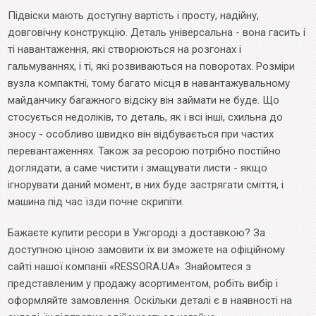
Підвіски мають доступну вартість і просту, надійну,
довговічну конструкцію. Деталь універсальна - вона гасить і
ті навантаження, які створюються на розгонах і
гальмуваннях, і ті, які розвиваються на поворотах. Розміри
вузла компактні, тому багато місця в навантажувальному
майданчику багажного відсіку він займати не буде. Що
стосується недоліків, то деталь, як і всі інші, схильна до
зносу - особливо швидко він відбувається при частих
перевантаженнях. Також за ресорою потрібно постійно
доглядати, а саме чистити і змащувати листи - якщо
ігнорувати даний момент, в них буде застрягати сміття, і
машина під час їзди почне скрипіти.
Бажаєте купити ресори в Ужгороді з доставкою? За
доступною ціною замовити їх ви зможете на офіційному
сайті нашої компанії «RESSORA.UA». Знайомтеся з
представленим у продажу асортиментом, робіть вибір і
оформляйте замовлення. Оскільки деталі є в наявності на