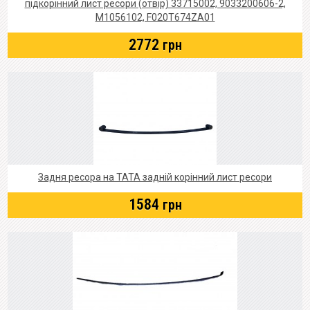
підкорінний лист ресори (отвір) 33715002, 9033200606-2,
M1056102, F020T674ZA01
2772
грн
Задня ресора на ТАТА задній корінний лист ресори
1584
грн