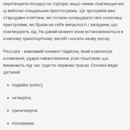
перетворити поїздку на тортури, якщо немає пом'якшуючих
ці вибоїни спеціальних пристосувань. Це зрозуміли вже
стародавні єгиптяни, які почали оснащувати свої колісниці
пристроями, які брали на себе випуклості і западини, що
пом'якшують хід. На даний момент вони встановлюються в
кожному транспортному засобі і носять назву ресор.
Рессора - важливий елемент підвіски, який компенсує
коливання, ударні навантаження, різкі поштовхи, що
виникають під час їзди по нерівних трасах. Основні види
деталей:
подвійні (еліпс);
четвертні;
тричетвертні;
половинки;