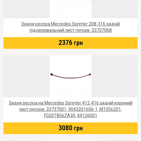
Задня ресора Mercedes Sprinter 208-316 задній
підсилювальний лист пупсик. 33707068
2376
грн
Задня ресора на Mercedes Sprinter 412-416 задній корінний
лист ресори. 33737001, 9043201606-1, M1056201,
F020T856ZA30, 44126001
3080
грн