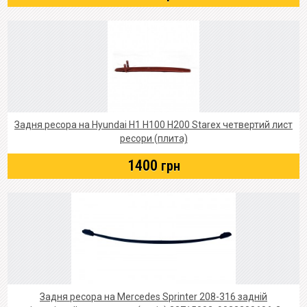
Задня ресора на Hyundai Н1 Н100 Н200 Starex четвертий лист
ресори (плита)
1400
грн
Задня ресора на Mercedes Sprinter 208-316 задній