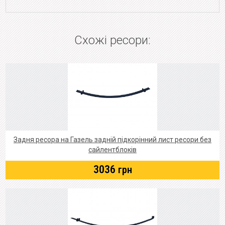
Схожі ресори:
Задня ресора на Газель задній підкорінний лист ресори без
сайлентблоків
3036
грн