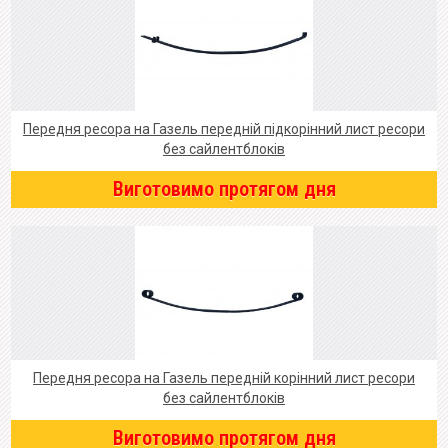
Передня ресора на Газель передній підкорінний лист ресори
без сайлентблоків
Виготовимо протягом дня
Передня ресора на Газель передній корінний лист ресори
без сайлентблоків
Виготовимо протягом дня