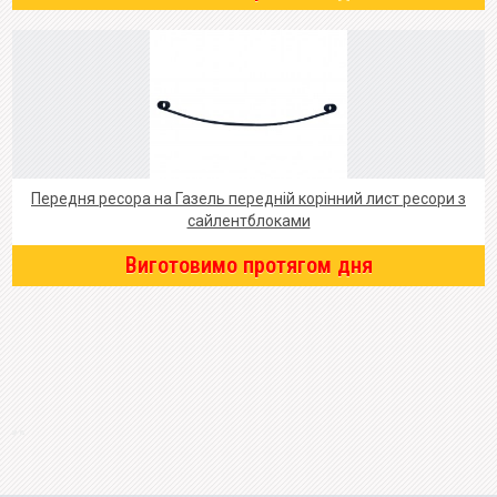
Передня ресора на Газель передній корінний лист ресори з
сайлентблоками
Виготовимо протягом дня