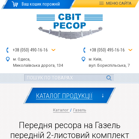
МЕНЮ
САЙТА
Ваш кошик порожній
+
3
8
(
0
5
0
)
4
90
-1
6-1
6
+
3
8
(
05
0
) 4
9
5-
16-1
6
м. Одеса,
м. Київ,
Миколаївська дор
ога
, 134
вул.
Бориспільська, 7
↓
КАТАЛОГ ПРОДУКЦІЇ
Каталог
/
Газель
Передня ресора на Газель
передній 2-листовий комплект