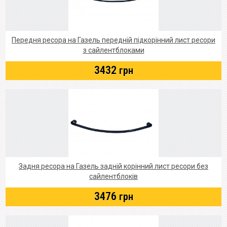
Передня ресора на Газель передній підкорінний лист ресори
з сайлентблоками
3432
грн
Задня ресора на Газель задній корінний лист ресори без
сайлентблоків
3476
грн