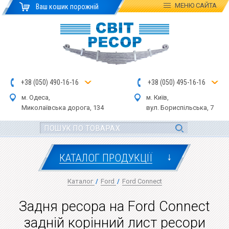
МЕНЮ
САЙТА
Ваш кошик порожній
+
3
8
(
0
5
0
)
4
90
-1
6-1
6
+
3
8
(
05
0
) 4
9
5-
16-1
6
м. Одеса,
м. Київ,
Миколаївська дор
ога
, 134
вул.
Бориспільська, 7
↓
КАТАЛОГ ПРОДУКЦІЇ
Каталог
/
Ford
/
Ford Connect
Задня ресора на Ford Connect
задній корінний лист ресори