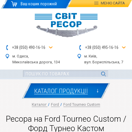
МЕНЮ
САЙТА
Ваш кошик порожній
+
3
8
(
0
5
0
)
4
90
-1
6-1
6
+
3
8
(
05
0
) 4
9
5-
16-1
6
м. Одеса,
м. Київ,
Миколаївська дор
ога
, 134
вул.
Бориспільська, 7
↓
КАТАЛОГ ПРОДУКЦІЇ
Каталог
/
Ford
/
Ford Tourneo Custom
Ресора на Ford Tourneo Custom /
Форд Турнео Кастом