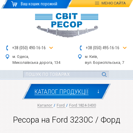
МЕНЮ
САЙТА
Ваш кошик порожній
+
3
8
(
0
5
0
)
4
90
-1
6-1
6
+
3
8
(
05
0
) 4
9
5-
16-1
6
м. Одеса,
м. Київ,
Миколаївська дор
ога
, 134
вул.
Бориспільська, 7
↓
КАТАЛОГ ПРОДУКЦІЇ
Каталог
/
Ford
/
Ford 1824-3430
Ресора на Ford 3230C / Форд