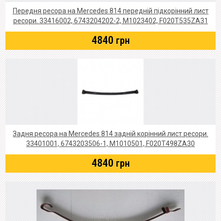
Передня ресора на Mercedes 814 передній підкорінний лист
ресори. 33416002, 6743204202-2, M1023402, F020T535ZA31
4840
грн
Задня ресора на Mercedes 814 задній корінний лист ресори.
33401001, 6743203506-1, M1010501, F020T498ZA30
4840
грн