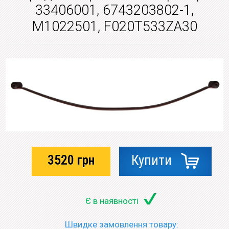
33406001, 6743203802-1,
M1022501, F020T533ZA30
3520
грн
Купити
Є в наявності
Швидке замовлення товару: