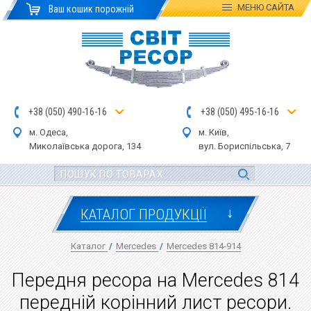
МЕНЮ
САЙТА
Ваш кошик порожній
+
3
8
(
0
5
0
)
4
90
-1
6-1
6
+
3
8
(
05
0
) 4
9
5-
16-1
6
м. Одеса,
м. Київ,
Миколаївська дор
ога
, 134
вул.
Бориспільська, 7
↓
КАТАЛОГ ПРОДУКЦІЇ
Каталог
/
Mercedes
/
Mercedes 814-914
Передня ресора на Mercedes 814
передній корінний лист ресори.