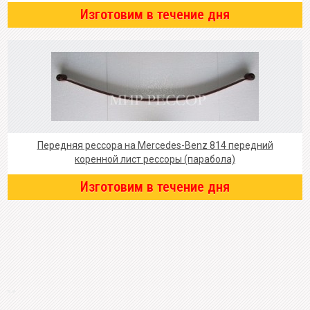
Изготовим в течение дня
Передняя рессора на Mercedes-Benz 814 передний
коренной лист рессоры (парабола)
Изготовим в течение дня