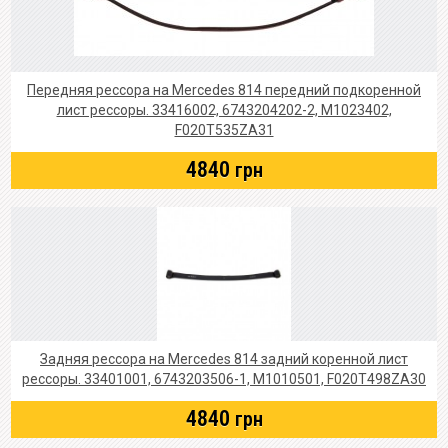
Передняя рессора на Mercedes 814 передний подкоренной
лист рессоры. 33416002, 6743204202-2, M1023402,
F020T535ZA31
4840
грн
Задняя рессора на Mercedes 814 задний коренной лист
рессоры. 33401001, 6743203506-1, M1010501, F020T498ZA30
4840
грн