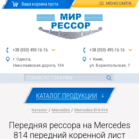
МЕНЮ
САЙТА
Ваша корзина пуста
+
3
8
(
0
5
0
)
4
90
-1
6-1
6
+
3
8
(
05
0
) 4
9
5-
16-1
6
г. Одесса,
г. Киев,
Николаевская дор
ога
, 134
ул.
Бориспольская, 7
↓
КАТАЛОГ ПРОДУКЦИИ
Каталог
/
Mercedes
/
Mercedes 814-914
Передняя рессора на Mercedes
814 передний коренной лист