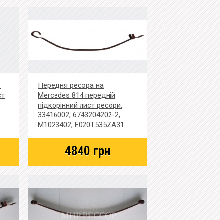
s
Передня ресора на
ст
Mercedes 814 передній
підкорінний лист ресори.
33416002, 6743204202-2,
M1023402, F020T535ZA31
4840
грн