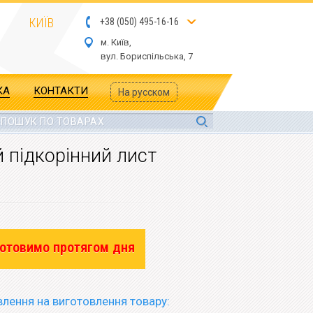
КИЇВ
+
3
8
(
05
0
) 4
9
5-
16-1
6
м. Київ,
вул.
Бориспільська, 7
КА
КОНТАКТИ
На русском
 підкорінний лист
отовимо протягом дня
лення на виготовлення товару: