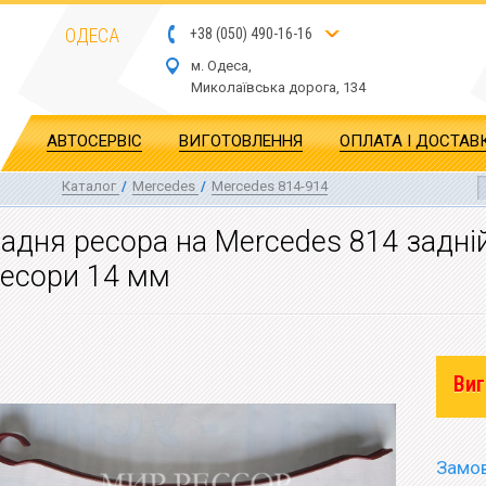
ОДЕСА
+
3
8
(
0
5
0
)
4
90
-1
6-1
6
м. Одеса,
Миколаївська дор
ога
, 134
АВТОСЕРВІС
ВИГОТОВЛЕННЯ
ОПЛАТА І ДОСТАВ
Каталог
/
Mercedes
/
Mercedes 814-914
адня ресора на Mercedes 814 задній
есори 14 мм
Виг
Замов