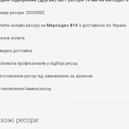
адній підкорінний (другий) лист ресори 14 мм на Меседес 8
мер ресори: 33333002.
упити онлайн ресору на
Мерседес 814
з доставкою по Україні.
учна оплата.
видка доставка.
помога професіоналів у підборі ресор.
иготовлення ресор під замовлення за зразком.
становлення/заміна ресор.
хожі ресори: