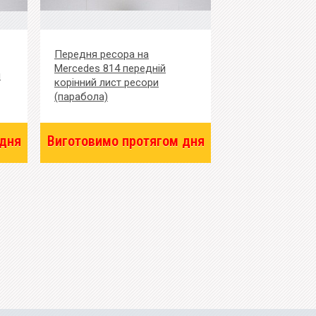
Передня ресора на
Mercedes 814 передній
й
корінний лист ресори
(парабола)
 дня
Виготовимо протягом дня