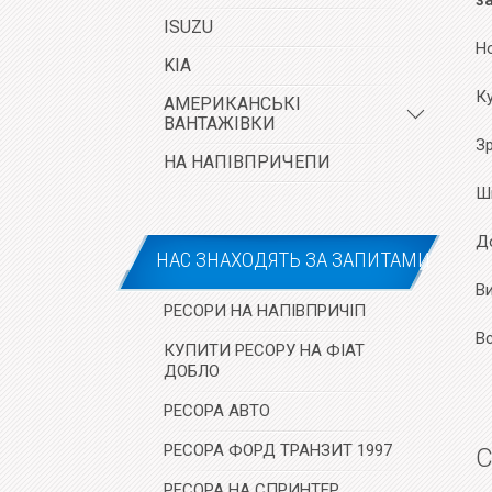
з
ISUZU
Но
KIA
К
АМЕРИКАНСЬКІ
ВАНТАЖІВКИ
Зр
НА НАПІВПРИЧЕПИ
Ш
До
НАС ЗНАХОДЯТЬ ЗА ЗАПИТАМИ
В
РЕСОРИ НА НАПІВПРИЧІП
В
КУПИТИ РЕСОРУ НА ФІАТ
ДОБЛО
РЕСОРА АВТО
РЕСОРА ФОРД ТРАНЗИТ 1997
С
РЕСОРА НА СПРИНТЕР