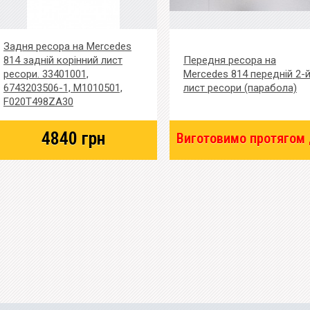
Задня ресора на Mercedes
814 задній корінний лист
Передня ресора на
ресори. 33401001,
Mercedes 814 передній 2-
6743203506-1, M1010501,
лист ресори (парабола)
F020T498ZA30
4840
грн
Виготовимо протягом