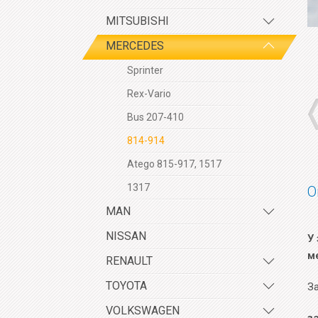
MITSUBISHI
MERCEDES
Sprinter
Rex-Vario
Bus 207-410
814-914
Atego 815-917, 1517
1317
О
MAN
NISSAN
У 
м
RENAULT
TOYOTA
За
VOLKSWAGEN