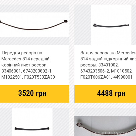
Передня ресора на
Задня ресора на Mercede
Mercedes 814 передній
814 задній підкорінний ли
корінний лист ресори.
ресоры. 33401002,
33406001, 6743203802-1,
6743203506-2, M1010502,
M1022501, F020T533ZA30
F020T606ZA01, 44990001
3520
грн
4488
грн