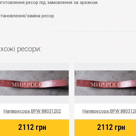
иготовлення ресор під замовлення за зразком.
становлення/заміна ресор.
хожі ресори:
Напівресора BPW 88031202
Напівресора BPW 880312
2112
грн
2112
грн