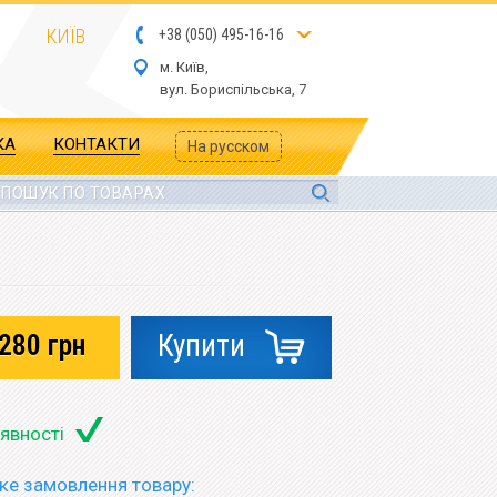
КИЇВ
+
3
8
(
05
0
) 4
9
5-
16-1
6
м. Київ,
вул.
Бориспільська, 7
КА
КОНТАКТИ
На русском
280
грн
Купити
аявності
е замовлення товару: