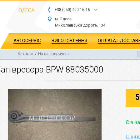
ОДЕСА
+
3
8
(
0
5
0
)
4
90
-1
6-1
6
м. Одеса,
Миколаївська дор
ога
, 134
АВТОСЕРВІС
ВИГОТОВЛЕННЯ
ОПЛАТА І ДОСТАВ
Каталог
/
На напівпричепи
апівресора BPW 88035000
5
Є в н
Швидк