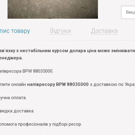
пис товару
Відгуки
Доставка
зв
'
язку з нестабільним курсом долара ціна може змінюватис
енеджера.
апівресора BPW 88035000.
упити онлайн
напівресору BPW 88035000
з доставкою по Украї
учна оплата.
видка доставка.
помога професіоналів у підборі ресор.