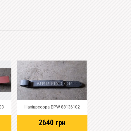
03
Напівресора BPW 88136102
2640
грн