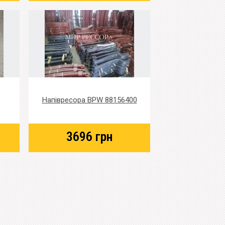
Напівресора BPW 88156400
3696
грн