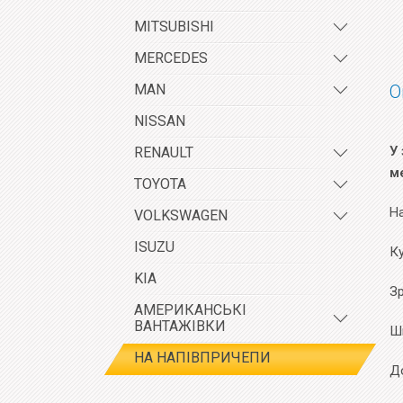
MITSUBISHI
MERCEDES
MAN
О
NISSAN
У 
RENAULT
м
TOYOTA
Н
VOLKSWAGEN
ISUZU
К
KIA
Зр
АМЕРИКАНСЬКІ
ВАНТАЖІВКИ
Ш
НА НАПІВПРИЧЕПИ
До