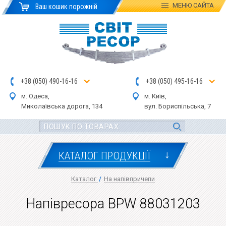
МЕНЮ
САЙТА
Ваш кошик порожній
+
3
8
(
0
5
0
)
4
90
-1
6-1
6
+
3
8
(
05
0
) 4
9
5-
16-1
6
м. Одеса,
м. Київ,
Миколаївська дор
ога
, 134
вул.
Бориспільська, 7
↓
КАТАЛОГ ПРОДУКЦІЇ
Каталог
/
На напівпричепи
Напівресора BPW 88031203