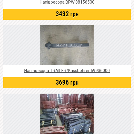
Напівресора BPW 88156500
3432
грн
Напівресора TRAILER/Kassbohrer 69936000
3696
грн