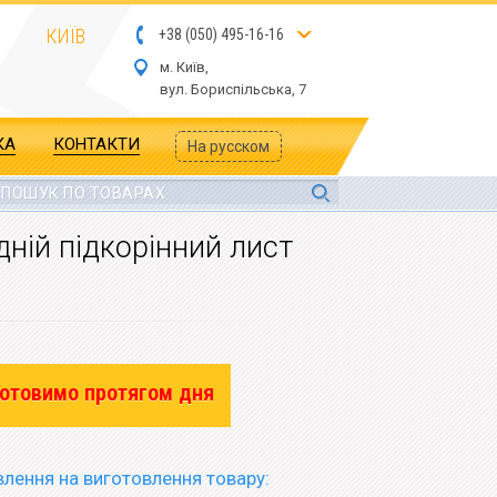
КИЇВ
+
3
8
(
05
0
) 4
9
5-
16-1
6
м. Київ,
вул.
Бориспільська, 7
КА
КОНТАКТИ
На русском
дній підкорінний лист
отовимо протягом дня
лення на виготовлення товару: