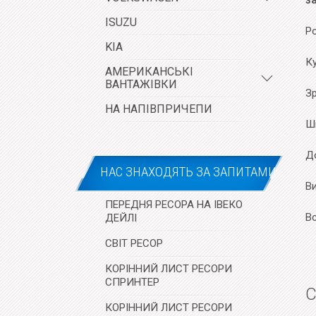
з
ISUZU
Ро
KIA
К
АМЕРИКАНСЬКІ
ВАНТАЖІВКИ
Зр
НА НАПІВПРИЧЕПИ
Ш
До
НАС ЗНАХОДЯТЬ ЗА ЗАПИТАМИ
В
ПЕРЕДНЯ РЕСОРА НА ІВЕКО
В
ДЕЙЛІ
СВІТ РЕСОР
КОРІННИЙ ЛИСТ РЕСОРИ
СПРИНТЕР
С
КОРІННИЙ ЛИСТ РЕСОРИ