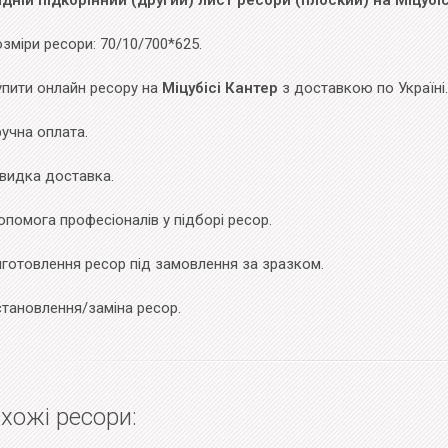
адній підкорінний (другий) лист ресори (плоский) на Міцубіс
зміри ресори: 70/10/700*625.
упити онлайн ресору на
Міцубісі Кантер
з доставкою по Україні.
учна оплата.
видка доставка.
помога професіоналів у підборі ресор.
иготовлення ресор під замовлення за зразком.
становлення/заміна ресор.
хожі ресори: