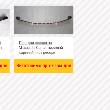
i
Передня ресора на
ст
Mitsubishi Canter передній
корінний лист ресори
 дня
Виготовимо протягом дня