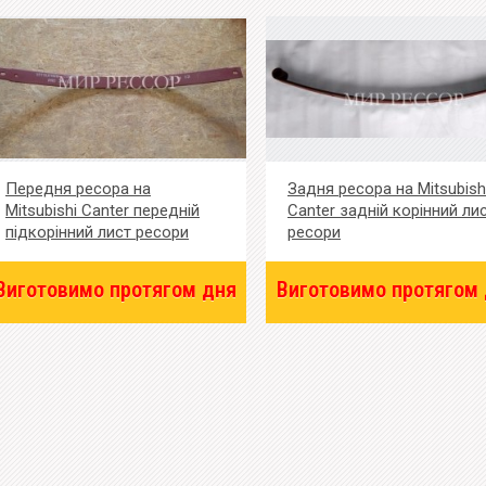
Передня ресора на
Задня ресора на Mitsubish
Mitsubishi Canter передній
Canter задній корінний ли
підкорінний лист ресори
ресори
Виготовимо протягом дня
Виготовимо протягом