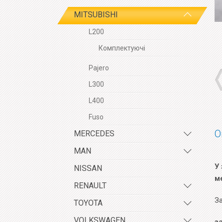
MITSUBISHI
L200
Комплектуючі
Pajero
L300
L400
Fuso
О
MERCEDES
MAN
У 
NISSAN
м
RENAULT
За
TOYOTA
VOLKSWAGEN