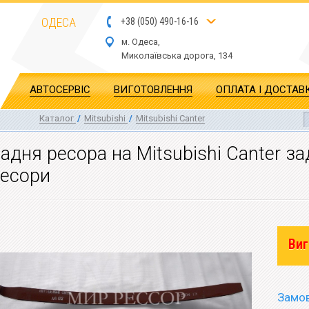
ОДЕСА
+
3
8
(
0
5
0
)
4
90
-1
6-1
6
м. Одеса,
Миколаївська дор
ога
, 134
АВТОСЕРВІС
ВИГОТОВЛЕННЯ
ОПЛАТА І ДОСТАВ
Каталог
/
Mitsubishi
/
Mitsubishi Canter
адня ресора на Mitsubishi Canter за
есори
Виг
Замов