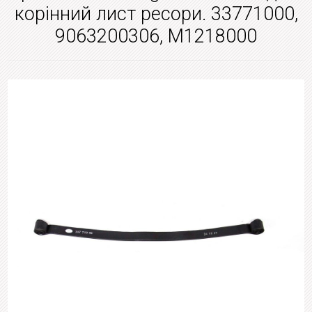
корінний лист ресори. 33771000,
9063200306, M1218000