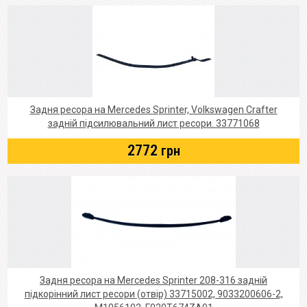
Задня ресора на Mercedes Sprinter, Volkswagen Crafter
задній підсилювальний лист ресори. 33771068
2772
грн
Задня ресора на Mercedes Sprinter 208-316 задній
підкорінний лист ресори (отвір) 33715002, 9033200606-2,