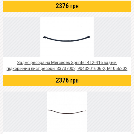
2376
грн
Задня ресора на Mercedes Sprinter 412-416 задній
підкорінний лист ресори. 33737002, 9043201606-2, M1056202
2376
грн