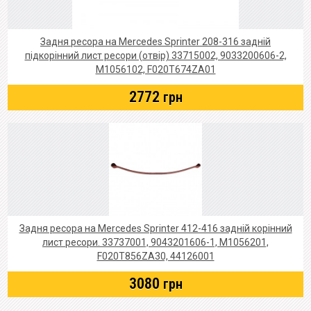
Задня ресора на Mercedes Sprinter 208-316 задній
підкорінний лист ресори (отвір) 33715002, 9033200606-2,
M1056102, F020T674ZA01
2772
грн
Задня ресора на Mercedes Sprinter 412-416 задній корінний
лист ресори. 33737001, 9043201606-1, M1056201,
F020T856ZA30, 44126001
3080
грн