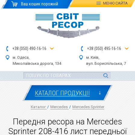
МЕНЮ
САЙТА
Ваш кошик порожній
+
3
8
(
0
5
0
)
4
90
-1
6-1
6
+
3
8
(
05
0
) 4
9
5-
16-1
6
м. Одеса,
м. Київ,
Миколаївська дор
ога
, 134
вул.
Бориспільська, 7
↓
КАТАЛОГ ПРОДУКЦІЇ
Каталог
/
Mercedes
/
Mercedes Sprinter
Передня ресора на Mercedes
Sprinter 208-416 лист передньої