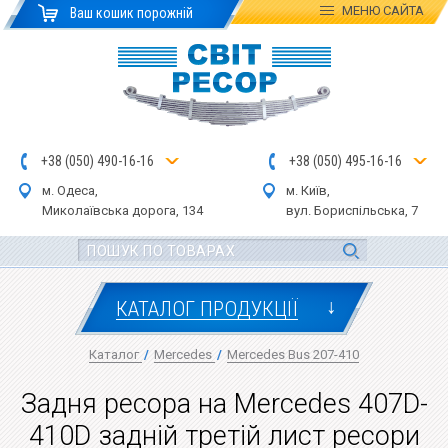
МЕНЮ
САЙТА
Ваш кошик порожній
+
3
8
(
0
5
0
)
4
90
-1
6-1
6
+
3
8
(
05
0
) 4
9
5-
16-1
6
м. Одеса,
м. Київ,
Миколаївська дор
ога
, 134
вул.
Бориспільська, 7
↓
КАТАЛОГ ПРОДУКЦІЇ
Каталог
/
Mercedes
/
Mercedes Bus 207-410
Задня ресора на Mercedes 407D-
410D задній третій лист ресори