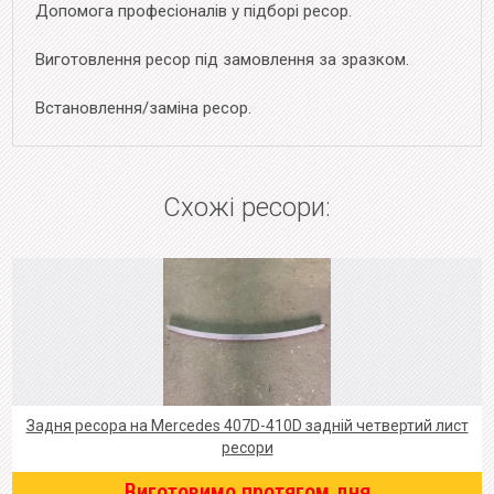
Допомога професіоналів у підборі ресор.
Виготовлення ресор під замовлення за зразком.
Встановлення/заміна ресор.
Схожі ресори:
Задня ресора на Mercedes 407D-410D задній четвертий лист
ресори
Виготовимо протягом дня