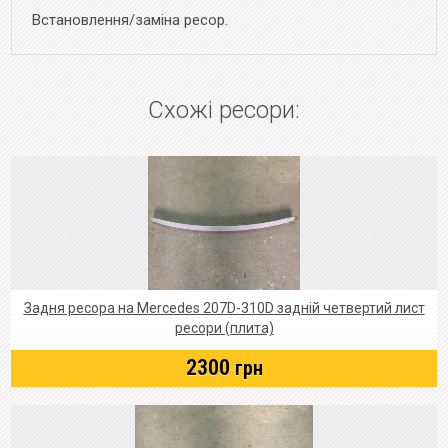
Встановлення/заміна ресор.
Схожі ресори:
Задня ресора на Mercedes 207D-310D задній четвертий лист
ресори (плита)
2300
грн