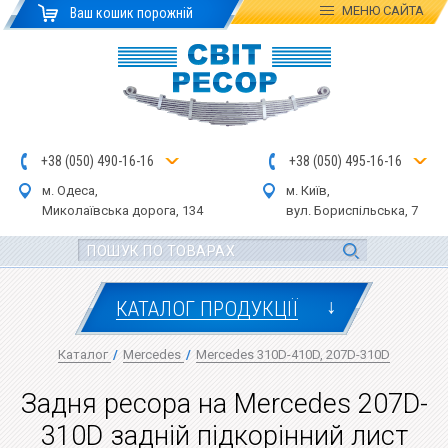
МЕНЮ
САЙТА
Ваш кошик порожній
+
3
8
(
0
5
0
)
4
90
-1
6-1
6
+
3
8
(
05
0
) 4
9
5-
16-1
6
м. Одеса,
м. Київ,
Миколаївська дор
ога
, 134
вул.
Бориспільська, 7
↓
КАТАЛОГ ПРОДУКЦІЇ
Каталог
/
Mercedes
/
Mercedes 310D-410D, 207D-310D
Задня ресора на Mercedes 207D-
310D задній підкорінний лист