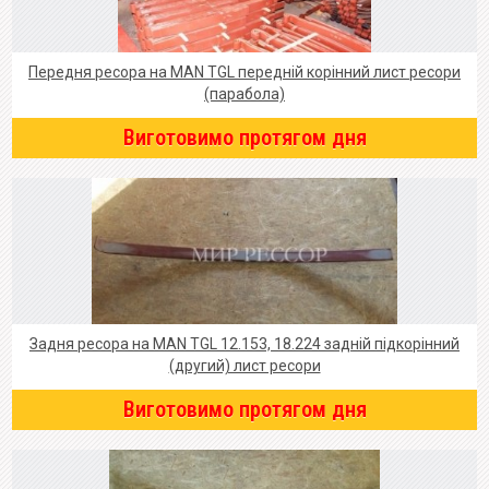
Передня ресора на MAN TGL передній корінний лист ресори
(парабола)
Виготовимо протягом дня
Задня ресора на MAN TGL 12.153, 18.224 задній підкорінний
(другий) лист ресори
Виготовимо протягом дня