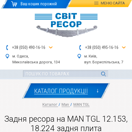
МЕНЮ
САЙТА
Ваш кошик порожній
+
3
8
(
0
5
0
)
4
90
-1
6-1
6
+
3
8
(
05
0
) 4
9
5-
16-1
6
м. Одеса,
м. Київ,
Миколаївська дор
ога
, 134
вул.
Бориспільська, 7
↓
КАТАЛОГ ПРОДУКЦІЇ
Каталог
/
Man
/
MAN TGL
Задня ресора на MAN TGL 12.153,
18.224 задня плита