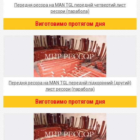
Передня ресора на MAN TGL передній четвертий лист
ресори (парабола)
Виготовимо протягом дня
Передня ресора на MAN TGL передній підкорінний (другий)
лист ресори (парабола)
Виготовимо протягом дня