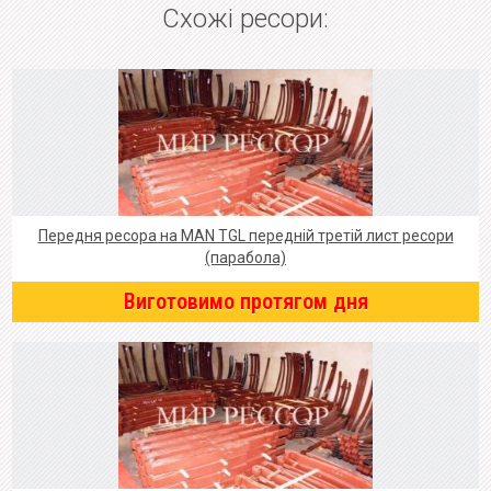
Схожі ресори:
Передня ресора на MAN TGL передній третій лист ресори
(парабола)
Виготовимо протягом дня