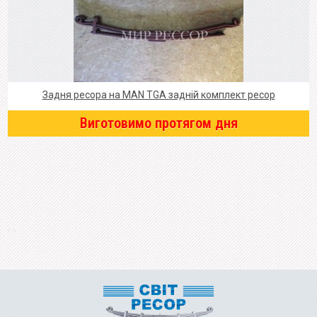
Задня ресора на MAN TGA задній комплект ресор
Виготовимо протягом дня