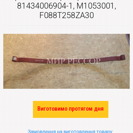
81434006904-1, M1053001,
F088T258ZA30
Виготовимо протягом дня
Замовлення на виготовлення товару: