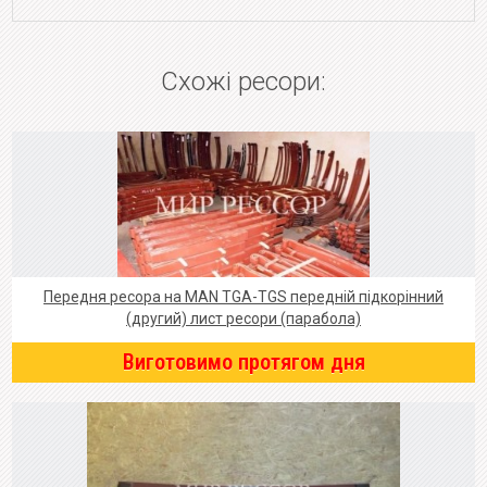
Схожі ресори:
Передня ресора на MAN TGA-TGS передній підкорінний
(другий) лист ресори (парабола)
Виготовимо протягом дня