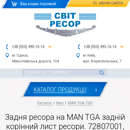
МЕНЮ
САЙТА
Ваш кошик порожній
+
3
8
(
0
5
0
)
4
90
-1
6-1
6
+
3
8
(
05
0
) 4
9
5-
16-1
6
м. Одеса,
м. Київ,
Миколаївська дор
ога
, 134
вул.
Бориспільська, 7
↓
КАТАЛОГ ПРОДУКЦІЇ
Каталог
/
Man
/
MAN TGA-TGS
Задня ресора на MAN TGA задній
корінний лист ресори. 72807001,