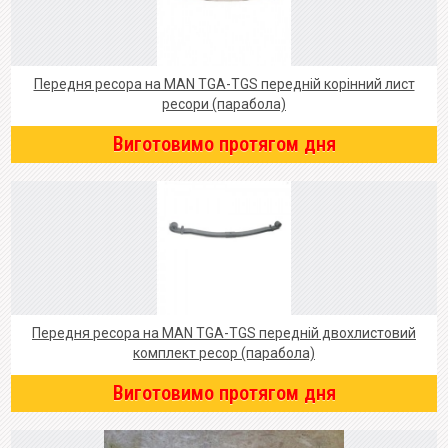
Передня ресора на MAN TGA-TGS передній корінний лист
ресори (парабола)
Виготовимо протягом дня
Передня ресора на MAN TGA-TGS передній двохлистовий
комплект ресор (парабола)
Виготовимо протягом дня