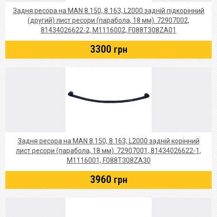
Задня ресора на MAN 8.150, 8.163, L2000 задній підкорінний
(другий) лист ресори (парабола, 18 мм). 72907002,
81434026622-2, M1116002, F088T308ZA01
3300
грн
Задня ресора на MAN 8.150, 8.163, L2000 задній корінний
лист ресори (парабола, 18 мм). 72907001, 81434026622-1,
M1116001, F088T308ZA30
3960
грн