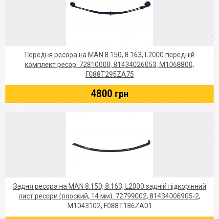
Передня ресора на MAN 8.150, 8.163, L2000 передній
комплект ресор. 72810000, 81434026053, M1068800,
F088T295ZA75
4800
грн
Задня ресора на MAN 8.150, 8.163, L2000 задній підкорінний
лист ресори (плоский, 14 мм). 72799002, 81434006905-2,
M1043102, F088T186ZA01