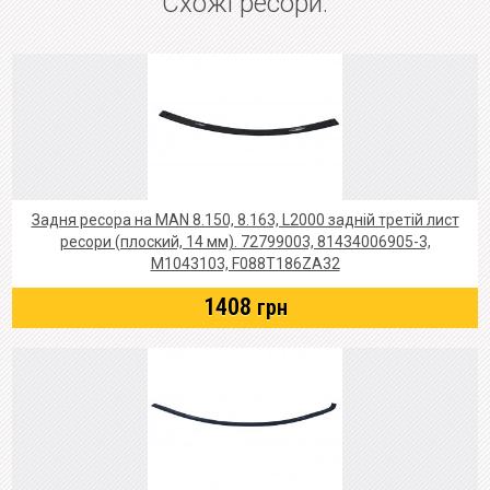
Схожі ресори:
Задня ресора на MAN 8.150, 8.163, L2000 задній третій лист
ресори (плоский, 14 мм). 72799003, 81434006905-3,
M1043103, F088T186ZA32
1408
грн