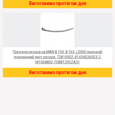
Виготовимо протягом дня
Передня ресора на MAN 8.150, 8.163, L2000 передній
підкорінний лист ресори. 72810002, 81434026053-2,
M1068802, F088T295ZA31
Виготовимо протягом дня