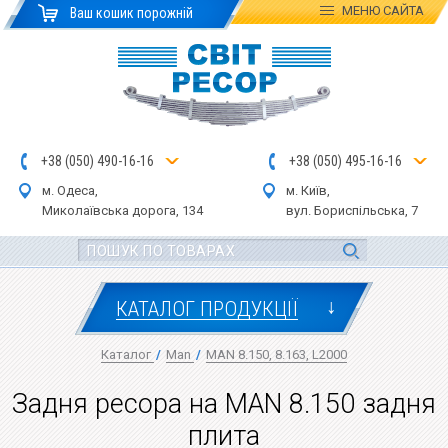
МЕНЮ
САЙТА
Ваш кошик порожній
+
3
8
(
0
5
0
)
4
90
-1
6-1
6
+
3
8
(
05
0
) 4
9
5-
16-1
6
м. Одеса,
м. Київ,
Миколаївська дор
ога
, 134
вул.
Бориспільська, 7
↓
КАТАЛОГ ПРОДУКЦІЇ
Каталог
/
Man
/
MAN 8.150, 8.163, L2000
Задня ресора на MAN 8.150 задня
плита