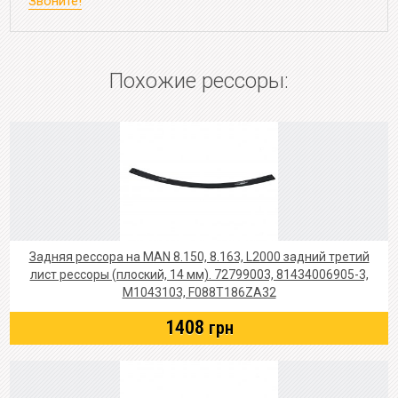
Звоните!
Похожие рессоры:
Задняя рессора на MAN 8.150, 8.163, L2000 задний третий
лист рессоры (плоский, 14 мм). 72799003, 81434006905-3,
M1043103, F088T186ZA32
1408
грн