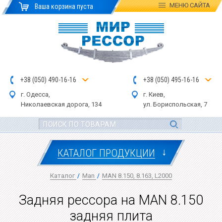
МЕНЮ
САЙТА
Ваша корзина пуста
+
3
8
(
0
5
0
)
4
90
-1
6-1
6
+
3
8
(
05
0
) 4
9
5-
16-1
6
г. Одесса,
г. Киев,
Николаевская дор
ога
, 134
ул.
Бориспольская, 7
↓
КАТАЛОГ ПРОДУКЦИИ
Каталог
/
Man
/
MAN 8.150, 8.163, L2000
Задняя рессора на MAN 8.150
задняя плита