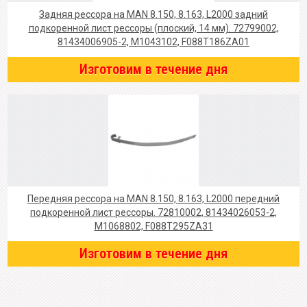
Задняя рессора на MAN 8.150, 8.163, L2000 задний
подкоренной лист рессоры (плоский, 14 мм). 72799002,
81434006905-2, M1043102, F088T186ZA01
Изготовим в течение дня
Передняя рессора на MAN 8.150, 8.163, L2000 передний
подкоренной лист рессоры. 72810002, 81434026053-2,
M1068802, F088T295ZA31
Изготовим в течение дня