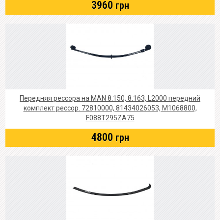
3960
грн
Передняя рессора на MAN 8.150, 8.163, L2000 передний
комплект рессор. 72810000, 81434026053, M1068800,
F088T295ZA75
4800
грн