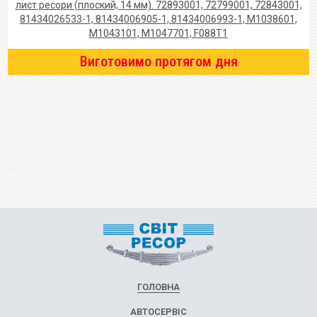
лист ресори (плоский, 14 мм). 72893001, 72799001, 72843001,
81434026533-1, 81434006905-1, 81434006993-1, M1038601,
M1043101, M1047701, F088T1
Виготовимо протягом дня
ГОЛОВНА
АВТОСЕРВІС