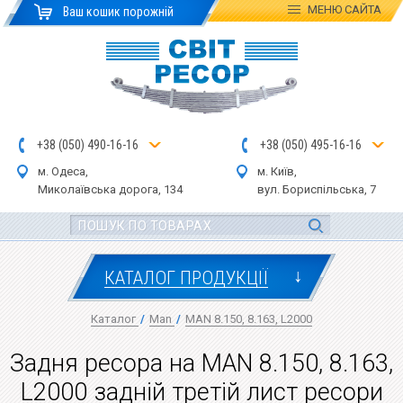
МЕНЮ
САЙТА
Ваш кошик порожній
+
3
8
(
0
5
0
)
4
90
-1
6-1
6
+
3
8
(
05
0
) 4
9
5-
16-1
6
м. Одеса,
м. Київ,
Миколаївська дор
ога
, 134
вул.
Бориспільська, 7
↓
КАТАЛОГ ПРОДУКЦІЇ
Каталог
/
Man
/
MAN 8.150, 8.163, L2000
Задня ресора на MAN 8.150, 8.163,
L2000 задній третій лист ресори