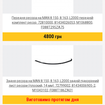
Передня ресора на MAN 8.150, 8.163, L2000 передній
комплект ресор. 72810000, 81434026053, M1068800,
F088T295ZA75
4800
грн
Задня ресора на MAN 8.150, 8.163, L2000 задній підкорінний
лист ресори (плоский, 14 мм). 72799002, 81434006905-2,
M1043102, F088T186ZA01
Виготовимо протягом дня