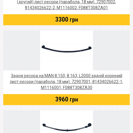
(другий) лист ресори (парабола, 18 мм). 72907002,
81434026622-2, M1116002, F088T308ZA01
3300
грн
Задня ресора на MAN 8.150, 8.163, L2000 задній корінний
лист ресори (парабола, 18 мм). 72907001, 81434026622-1,
M1116001, F088T308ZA30
3960
грн