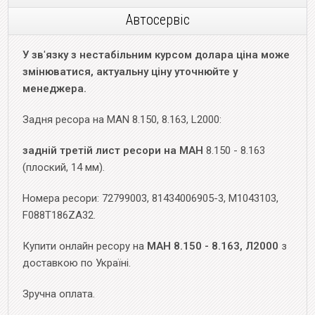
Автосервіс
У зв
'
язку з нестабільним курсом долара ціна може
змінюватися, актуальну ціну уточнюйте у
менеджера.
Задня ресора на MAN 8.150, 8.163, L2000:
задній третій лист ресори на МАН
8.150 - 8.163
(плоский, 14 мм).
Номера ресори: 72799003, 81434006905-3, M1043103,
F088T186ZA32.
Купити онлайн ресору на
МАН 8.150 - 8.163, Л2000
з
доставкою по Україні.
Зручна оплата.