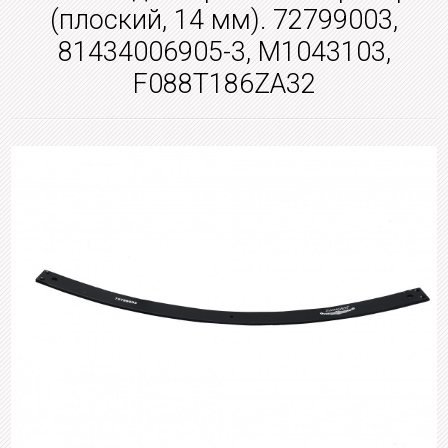
(плоский, 14 мм). 72799003,
81434006905-3, M1043103,
F088T186ZA32