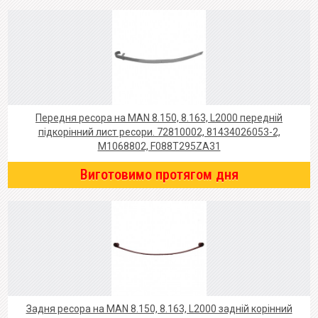
Передня ресора на MAN 8.150, 8.163, L2000 передній
підкорінний лист ресори. 72810002, 81434026053-2,
M1068802, F088T295ZA31
Виготовимо протягом дня
Задня ресора на MAN 8.150, 8.163, L2000 задній корінний