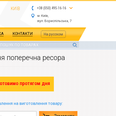
КИЇВ
+
3
8
(
05
0
) 4
9
5-
16-1
6
м. Київ,
вул.
Бориспільська, 7
КА
КОНТАКТИ
На русском
ня поперечна ресора
отовимо протягом дня
лення на виготовлення товару: