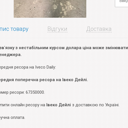
пис товару
Відгуки
Доставка
зв
'
язку з нестабільним курсом долара ціна може змінюватис
енеджера.
редня ресора на Iveco Daily:
ередня поперечна ресора на Івеко Дейлі.
мер ресори: 67350000.
упити онлайн ресору на
Івеко Дейлі
з доставкою по Україні.
учна оплата.