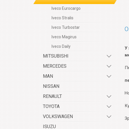
Iveco Eurocargo
Iveco Stralis
Iveco Turbostar
О
Iveco Magirus
Iveco Daily
У 
м
MITSUBISHI
MERCEDES
Пе
MAN
п
NISSAN
Но
RENAULT
К
TOYOTA
VOLKSWAGEN
Зр
ISUZU