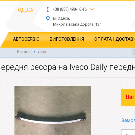
ОДЕСА
+
3
8
(
0
5
0
)
4
90
-1
6-1
6
м. Одеса,
Миколаївська дор
ога
, 134
АВТОСЕРВІС
ВИГОТОВЛЕННЯ
ОПЛАТА І ДОСТАВ
Каталог
/
Iveco
ередня ресора на Iveco Daily перед
Виг
Замов