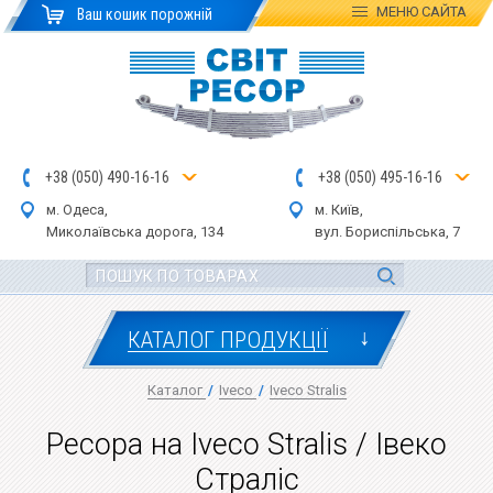
МЕНЮ
САЙТА
Ваш кошик порожній
+
3
8
(
0
5
0
)
4
90
-1
6-1
6
+
3
8
(
05
0
) 4
9
5-
16-1
6
м. Одеса,
м. Київ,
Миколаївська дор
ога
, 134
вул.
Бориспільська, 7
↓
КАТАЛОГ ПРОДУКЦІЇ
Каталог
/
Iveco
/
Iveco Stralis
Ресора на Iveco Stralis / Івеко
Страліс