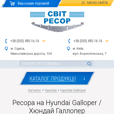
МЕНЮ
САЙТА
Ваш кошик порожній
+
3
8
(
0
5
0
)
4
90
-1
6-1
6
+
3
8
(
05
0
) 4
9
5-
16-1
6
м. Одеса,
м. Київ,
Миколаївська дор
ога
, 134
вул.
Бориспільська, 7
↓
КАТАЛОГ ПРОДУКЦІЇ
Каталог
/
Hyundai
/
Hyundai Galloper
Ресора на Hyundai Galloper /
Хюндай Галлопер