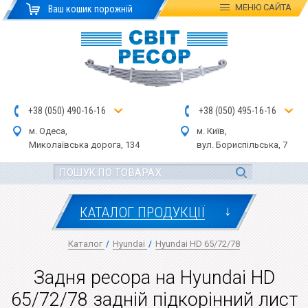
МЕНЮ
САЙТА
Ваш кошик порожній
+
3
8
(
0
5
0
)
4
90
-1
6-1
6
+
3
8
(
05
0
) 4
9
5-
16-1
6
м. Одеса,
м. Київ,
Миколаївська дор
ога
, 134
вул.
Бориспільська, 7
↓
КАТАЛОГ ПРОДУКЦІЇ
Каталог
/
Hyundai
/
Hyundai HD 65/72/78
Задня ресора на Hyundai HD
65/72/78 задній підкорінний лист