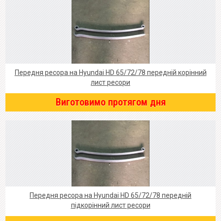
Передня ресора на Hyundai HD 65/72/78 передній корінний
лист ресори
Виготовимо протягом дня
Передня ресора на Hyundai HD 65/72/78 передній
підкорінний лист ресори