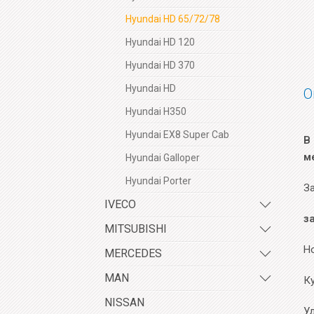
Hyundai HD 65/72/78
Hyundai HD 120
Hyundai HD 370
Hyundai HD
О
Hyundai H350
Hyundai EX8 Super Cab
В
м
Hyundai Galloper
Hyundai Porter
За
IVECO
з
MITSUBISHI
Н
MERCEDES
MAN
Ку
NISSAN
У