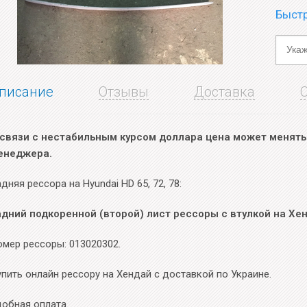
Быстр
писание
Отзывы
Доставка
 связи с нестабильным курсом доллара цена может менятьс
енеджера.
дняя рессора на Hyundai HD 65, 72, 78:
адний подкоренной (второй) лист рессоры с втулкой на Хен
омер рессоры: 013020302.
пить онлайн рессору на Хендай с доставкой по Украине.
добная оплата.