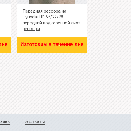
Передняя рессора на
Hyundai HD 65/72/78
передний подкоренной лист
рессоры
дня
Изготовим в течение дня
ТАВКА
КОНТАКТЫ