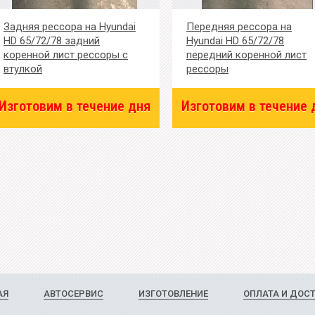
Задняя рессора на Hyundai
Передняя рессора на
HD 65/72/78 задний
Hyundai HD 65/72/78
коренной лист рессоры с
передний коренной лист
втулкой
рессоры
Изготовим в течение дня
Изготовим в течение 
АЯ
АВТОСЕРВИС
ИЗГОТОВЛЕНИЕ
ОПЛАТА И ДОС