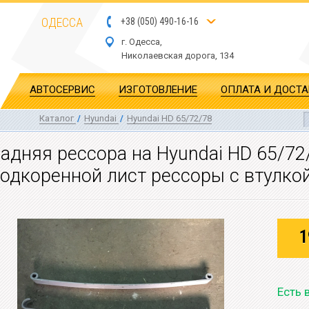
ОДЕССА
+
3
8
(
0
5
0
)
4
90
-1
6-1
6
г. Одесса,
Николаевская дор
ога
, 134
АВТОСЕРВИС
ИЗГОТОВЛЕНИЕ
ОПЛАТА И ДОСТ
Каталог
/
Hyundai
/
Hyundai HD 65/72/78
адняя рессора на Hyundai HD 65/72
одкоренной лист рессоры с втулко
1
Есть 