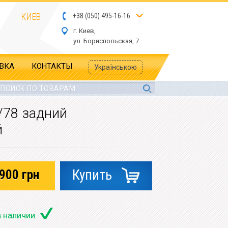
КИЕВ
+
3
8
(
05
0
) 4
9
5-
16-1
6
г. Киев,
ул.
Бориспольская, 7
АВКА
КОНТАКТЫ
Українською
/78 задний
й
900
грн
Купить
в наличии