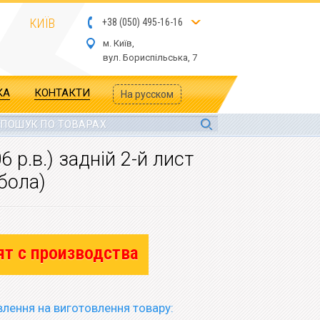
КИЇВ
+
3
8
(
05
0
) 4
9
5-
16-1
6
м. Київ,
вул.
Бориспільська, 7
КА
КОНТАКТИ
На русском
 р.в.) задній 2-й лист
бола)
ят с производства
лення на виготовлення товару: