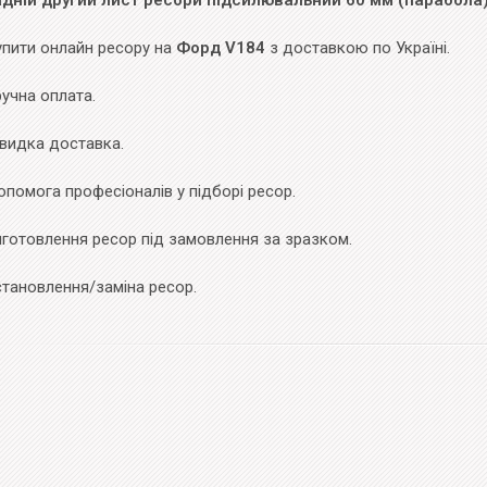
адній другий лист ресори підсилювальний 60 мм (парабола
упити онлайн ресору на
Форд V184
з доставкою по Україні.
учна оплата.
видка доставка.
помога професіоналів у підборі ресор.
иготовлення ресор під замовлення за зразком.
становлення/заміна ресор.