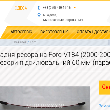
ОДЕСА
+
3
8
(
0
5
0
)
4
90
-1
6-1
6
м. Одеса,
Миколаївська дор
ога
, 134
АВТОСЕРВІС
ВИГОТОВЛЕННЯ
ОПЛАТА І ДОСТАВ
Каталог
/
Ford
адня ресора на Ford V184 (2000-2006
есори підсилювальний 60 мм (пара
Сн
Замов