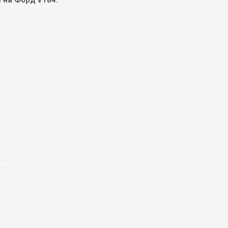
) на Форд V184.