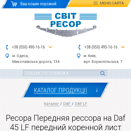
МЕНЮ
САЙТА
Ваш кошик порожній
+
3
8
(
0
5
0
)
4
90
-1
6-1
6
+
3
8
(
05
0
) 4
9
5-
16-1
6
м. Одеса,
м. Київ,
Миколаївська дор
ога
, 134
вул.
Бориспільська, 7
↓
КАТАЛОГ ПРОДУКЦІЇ
Каталог
/
DAF
/
DAF LF
Ресора Передняя рессора на Daf
45 LF передний коренной лист