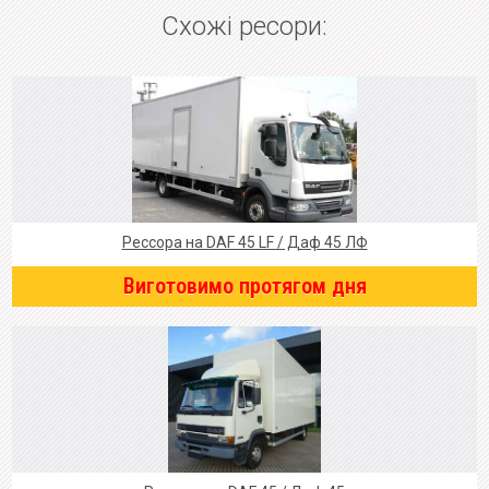
Схожі ресори:
Рессора на DAF 45 LF / Даф 45 ЛФ
Виготовимо протягом дня