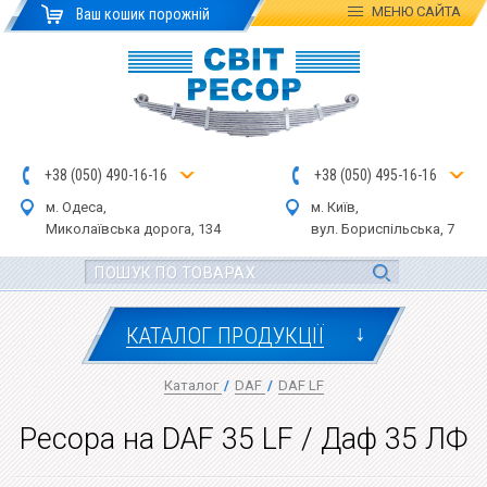
МЕНЮ
САЙТА
Ваш кошик порожній
+
3
8
(
0
5
0
)
4
90
-1
6-1
6
+
3
8
(
05
0
) 4
9
5-
16-1
6
м. Одеса,
м. Київ,
Миколаївська дор
ога
, 134
вул.
Бориспільська, 7
↓
КАТАЛОГ ПРОДУКЦІЇ
Каталог
/
DAF
/
DAF LF
Ресора на DAF 35 LF / Даф 35 ЛФ