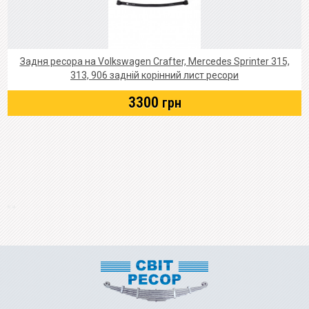
Задня ресора на Volkswagen Crafter, Mercedes Sprinter 315,
313, 906 задній корінний лист ресори
3300
грн