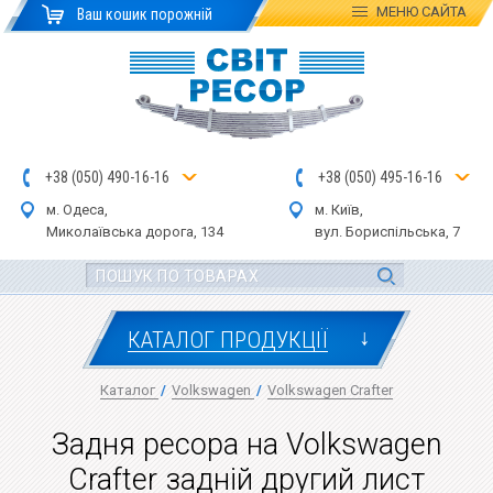
МЕНЮ
САЙТА
Ваш кошик порожній
+
3
8
(
0
5
0
)
4
90
-1
6-1
6
+
3
8
(
05
0
) 4
9
5-
16-1
6
м. Одеса,
м. Київ,
Миколаївська дор
ога
, 134
вул.
Бориспільська, 7
↓
КАТАЛОГ ПРОДУКЦІЇ
Каталог
/
Volkswagen
/
Volkswagen Crafter
Задня ресора на Volkswagen
Crafter задній другий лист