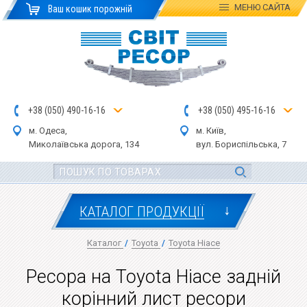
МЕНЮ
САЙТА
Ваш кошик порожній
+
3
8
(
0
5
0
)
4
90
-1
6-1
6
+
3
8
(
05
0
) 4
9
5-
16-1
6
м. Одеса,
м. Київ,
Миколаївська дор
ога
, 134
вул.
Бориспільська, 7
↓
КАТАЛОГ ПРОДУКЦІЇ
Каталог
/
Toyota
/
Toyota Hiace
Ресора на Toyota Hiace задній
корінний лист ресори