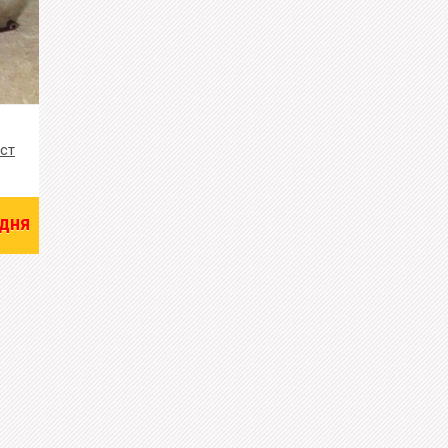
ист
 дня