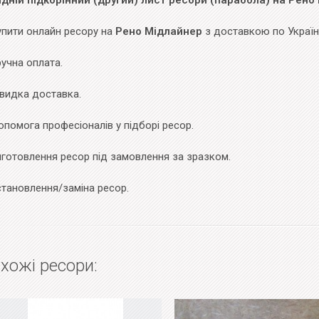
адній підкорінний (другий) лист ресори (парабола) на Рено
упити онлайн ресору на
Рено Мідлайнер
з доставкою по Україні
учна оплата.
видка доставка.
помога професіоналів у підборі ресор.
иготовлення ресор під замовлення за зразком.
становлення/заміна ресор.
хожі ресори: