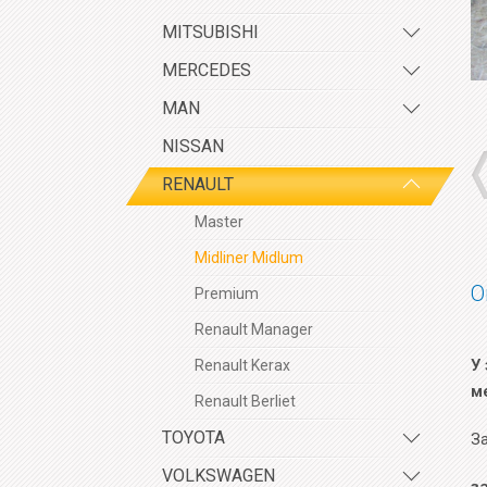
MITSUBISHI
MERCEDES
MAN
NISSAN
RENAULT
Master
Midliner Midlum
О
Premium
Renault Manager
У 
Renault Kerax
м
Renault Berliet
TOYOTA
За
VOLKSWAGEN