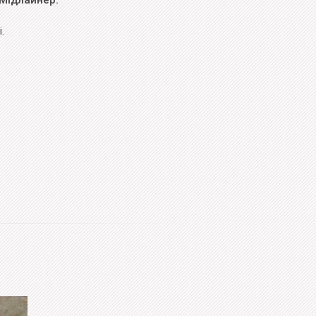
 Мідлайнер.
.