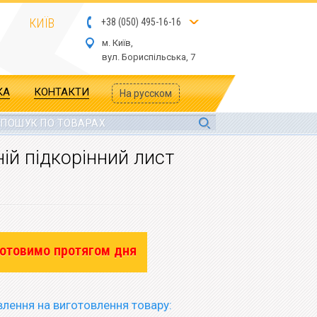
КИЇВ
+
3
8
(
05
0
) 4
9
5-
16-1
6
м. Київ,
вул.
Бориспільська, 7
КА
КОНТАКТИ
На русском
ній підкорінний лист
отовимо протягом дня
лення на виготовлення товару: