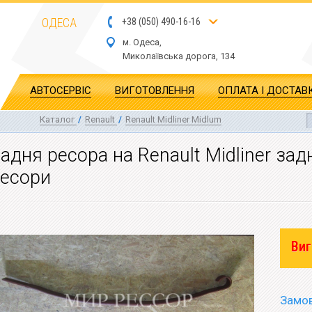
ОДЕСА
+
3
8
(
0
5
0
)
4
90
-1
6-1
6
м. Одеса,
Миколаївська дор
ога
, 134
АВТОСЕРВІС
ВИГОТОВЛЕННЯ
ОПЛАТА І ДОСТАВ
Каталог
/
Renault
/
Renault Midliner Midlum
адня ресора на Renault Midliner зад
есори
Виг
Замов