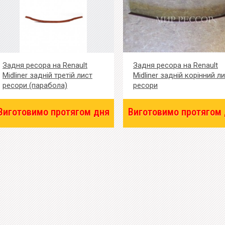
Задня ресора на Renault
Задня ресора на Renault
Midliner задній третій лист
Midliner задній корінний л
ресори (парабола)
ресори
Виготовимо протягом дня
Виготовимо протягом