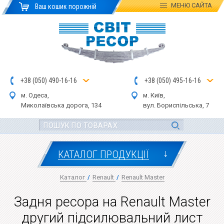
МЕНЮ
САЙТА
Ваш кошик порожній
+
3
8
(
0
5
0
)
4
90
-1
6-1
6
+
3
8
(
05
0
) 4
9
5-
16-1
6
м. Одеса,
м. Київ,
Миколаївська дор
ога
, 134
вул.
Бориспільська, 7
↓
КАТАЛОГ ПРОДУКЦІЇ
Каталог
/
Renault
/
Renault Master
Задня ресора на Renault Master
другий підсилювальний лист