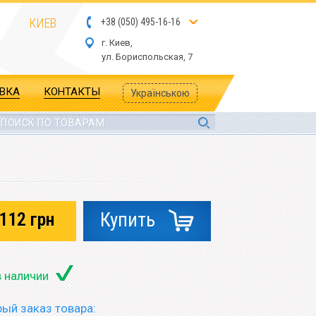
КИЕВ
+
3
8
(
05
0
) 4
9
5-
16-1
6
г. Киев,
ул.
Бориспольская, 7
АВКА
КОНТАКТЫ
Українською
112
грн
Купить
в наличии
ый заказ товара: