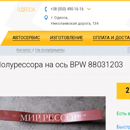
ОДЕССА
+
3
8
(
0
5
0
)
4
90
-1
6-1
6
г. Одесса,
Николаевская дор
ога
, 134
АВТОСЕРВИС
ИЗГОТОВЛЕНИЕ
ОПЛАТА И ДОСТ
Каталог
/
На полуприцепы
олурессора на ось BPW 88031203
2
Есть 
Быстр