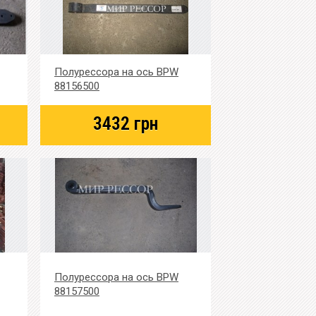
Полурессора на ось BPW
88156500
3432
грн
Полурессора на ось BPW
88157500