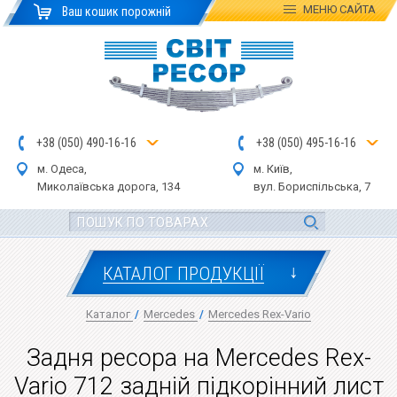
МЕНЮ
САЙТА
Ваш кошик порожній
+
3
8
(
0
5
0
)
4
90
-1
6-1
6
+
3
8
(
05
0
) 4
9
5-
16-1
6
м. Одеса,
м. Київ,
Миколаївська дор
ога
, 134
вул.
Бориспільська, 7
↓
КАТАЛОГ ПРОДУКЦІЇ
Каталог
/
Mercedes
/
Mercedes Rex-Vario
Задня ресора на Mercedes Rex-
Vario 712 задній підкорінний лист