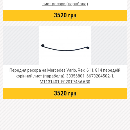
лист ресори (парабола)
3520
грн
Передня ресора на Mercedes Vario, Rex, 611, 814 передній
корінний лист (парабола). 33356801, 6673204502-1,
M1131401, F020T745AA30
3520
грн