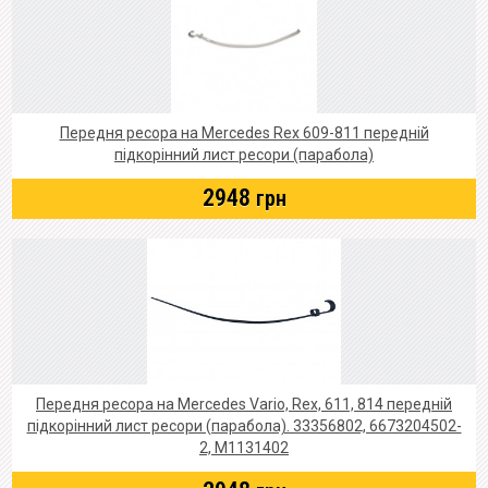
Передня ресора на Mercedes Rex 609-811 передній
підкорінний лист ресори (парабола)
2948
грн
Передня ресора на Mercedes Vario, Rex, 611, 814 передній
підкорінний лист ресори (парабола). 33356802, 6673204502-
2, M1131402