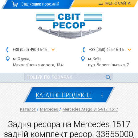
МЕНЮ
САЙТА
Ваш кошик порожній
+
3
8
(
0
5
0
)
4
90
-1
6-1
6
+
3
8
(
05
0
) 4
9
5-
16-1
6
м. Одеса,
м. Київ,
Миколаївська дор
ога
, 134
вул.
Бориспільська, 7
↓
КАТАЛОГ ПРОДУКЦІЇ
Каталог
/
Mercedes
/
Mercedes Atego 815-917, 1517
Задня ресора на Mercedes 1517
задній комплект ресор. 33855000,