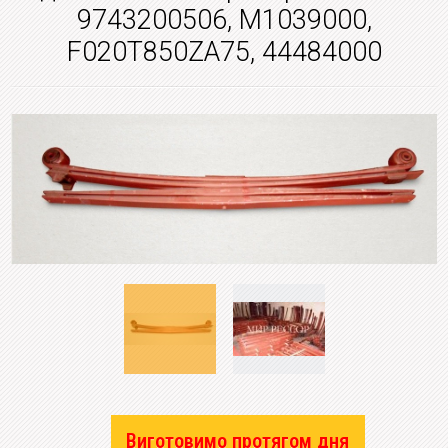
9743200506, M1039000,
F020T850ZA75, 44484000
Виготовимо протягом дня