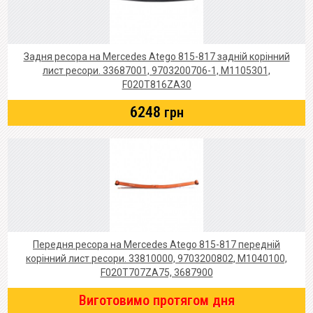
Задня ресора на Mercedes Atego 815-817 задній корінний
лист ресори. 33687001, 9703200706-1, M1105301,
F020T816ZA30
6248
грн
Передня ресора на Mercedes Atego 815-817 передній
корінний лист ресори. 33810000, 9703200802, M1040100,
F020T707ZA75, 3687900
Виготовимо протягом дня