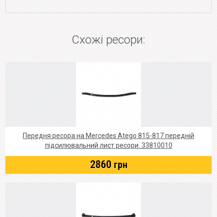
Схожі ресори:
Передня ресора на Mercedes Atego 815-817 передній
підсилювальний лист ресори. 33810010
2860
грн