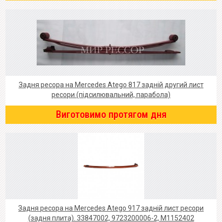
Задня ресора на Mercedes Atego 817 задній другий лист
ресори (підсилювальний, парабола)
Виготовимо протягом дня
Задня ресора на Mercedes Atego 917 задній лист ресори
(задня плита). 33847002, 9723200006-2, M1152402